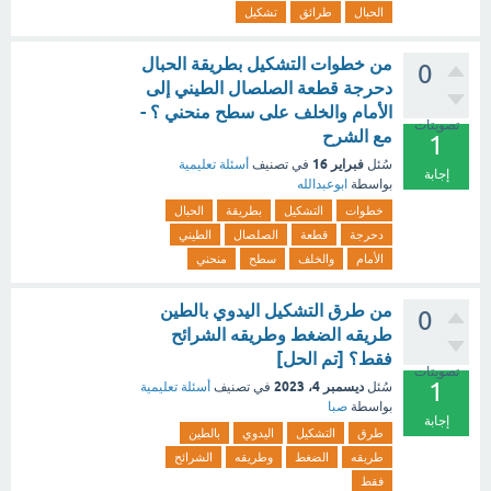
الحبال
طرائق
تشكيل
من خطوات التشكيل بطريقة الحبال
0
دحرجة قطعة الصلصال الطيني إلى
الأمام والخلف على سطح منحني ؟ -
تصويتات
مع الشرح
1
فبراير 16
سُئل
في تصنيف
أسئلة تعليمية
إجابة
بواسطة
ابوعبدالله
خطوات
التشكيل
بطريقة
الحبال
دحرجة
قطعة
الصلصال
الطيني
الأمام
والخلف
سطح
منحني
من طرق التشكيل اليدوي بالطين
0
طريقه الضغط وطريقه الشرائح
فقط؟ [تم الحل]
تصويتات
1
ديسمبر 4، 2023
سُئل
في تصنيف
أسئلة تعليمية
بواسطة
صبا
إجابة
طرق
التشكيل
اليدوي
بالطين
طريقه
الضغط
وطريقه
الشرائح
فقط