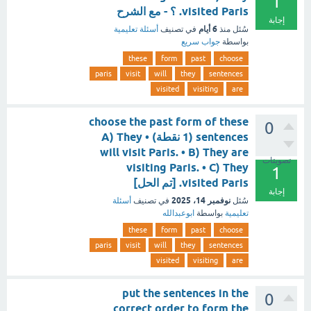
1
visited Paris. ؟ - مع الشرح
إجابة
6 أيام
سُئل
منذ
في تصنيف
أسئلة تعليمية
بواسطة
جواب سريع
these
form
past
choose
paris
visit
will
they
sentences
visited
visiting
are
choose the past form of these
0
sentences (1 نقطة) • A) They
will visit Paris. • B) They are
تصويتات
visiting Paris. • C) They
1
visited Paris. [تم الحل]
إجابة
نوفمبر 14، 2025
سُئل
في تصنيف
أسئلة
تعليمية
بواسطة
ابوعبدالله
these
form
past
choose
paris
visit
will
they
sentences
visited
visiting
are
put the sentences in the
0
correct order to form the