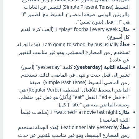
البسيط (Simple Present Tense) للتعبير عن العادات
والروتين اليومي. صيغة المضارع البسيط مع الضمير "I"
هي "I + فعل (بدون تغيير)".
مثال:
I *play* football every week. (ألعب كرة القدم
كل أسبوع.)
خطأ:
I am going to school by bus usually. (هذه الجملة
تستخدم زمن المضارع المستمر، وهو غير مناسب للتعبير
عن عادة.)
الجملة الثانية (yesterday):
كلمة "yesterday" (أمس)
تشير إلى فعل حدث وانتهى في الماضي. لذلك، نستخدم
زمن الماضي البسيط (Simple Past Tense). صيغة
الماضي البسيط للأفعال المنتظمة (Regular Verbs) هي
"I + فعل + ed". الفعل "eat" (يأكل) هو فعل غير منتظم،
وصيغة الماضي منه هي "ate" (أكل).
مثال:
I *watched* a movie last night. (شاهدت فيلماً
الليلة الماضية.)
خطأ:
I eat dinner late yesterday. (هذه الجملة تستخدم
زمن المضارع البسيط، وهو غير مناسب للتعبير عن حدث