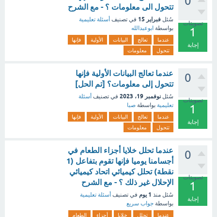
0
تتحول الى معلومات ؟ - مع الشرح
فبراير 15
سُئل
في تصنيف
أسئلة تعليمية
تصويتات
بواسطة
ابوعبدالله
1
عندما
تعالج
البيانات
الأولية
فإنها
إجابة
تتحول
معلومات
عندما تعالج البيانات الأولية فإنها
0
تتحول إلى معلومات؟ [تم الحل]
نوفمبر 19، 2023
سُئل
في تصنيف
أسئلة
تصويتات
تعليمية
بواسطة
صبا
1
عندما
تعالج
البيانات
الأولية
فإنها
إجابة
تتحول
معلومات
عندما تحلل خلايا أجزاء الطعام في
0
أجسامنا يوميا فإنها تقوم بتفاعل (1
نقطة) ‏تحلل كيميائي ‏اتحاد كيميائي
تصويتات
‏الإحلال ‏غير ذلك ؟ - مع الشرح
1
1 يوم
سُئل
منذ
في تصنيف
أسئلة تعليمية
إجابة
بواسطة
جواب سريع
عندما
تحلل
خلايا
أجزاء
الطعام