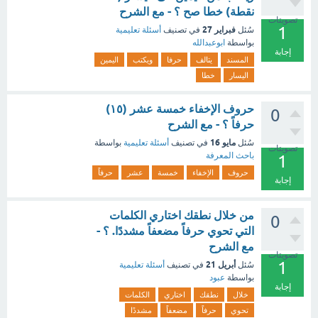
نقطة) خطا صح ؟ - مع الشرح
تصويتات
1
فبراير 27
سُئل
في تصنيف
أسئلة تعليمية
بواسطة
ابوعبدالله
إجابة
المسند
يتالف
حرفا
ويكتب
اليمين
اليسار
خطا
حروف الإخفاء خمسة عشر (١٥)
0
حرفاً ؟ - مع الشرح
مايو 16
سُئل
في تصنيف
أسئلة تعليمية
بواسطة
تصويتات
باحث المعرفة
1
حروف
الإخفاء
خمسة
عشر
حرفاً
إجابة
من خلال نطقك اختاري الكلمات
0
التي تحوي حرفاً مضعفاً مشددًا. ؟ -
مع الشرح
تصويتات
1
أبريل 21
سُئل
في تصنيف
أسئلة تعليمية
بواسطة
عبود
إجابة
خلال
نطقك
اختاري
الكلمات
تحوي
حرفاً
مضعفاً
مشددًا