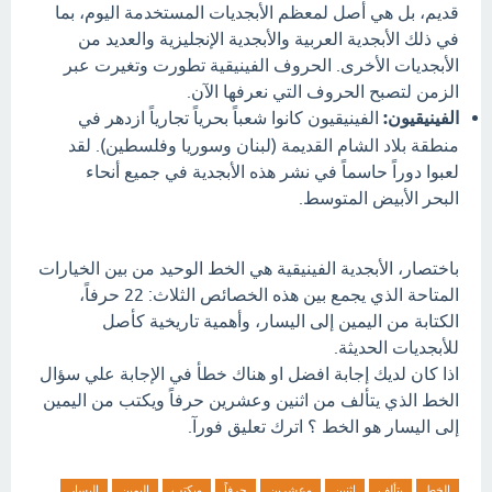
قديم، بل هي أصل لمعظم الأبجديات المستخدمة اليوم، بما
في ذلك الأبجدية العربية والأبجدية الإنجليزية والعديد من
الأبجديات الأخرى. الحروف الفينيقية تطورت وتغيرت عبر
الزمن لتصبح الحروف التي نعرفها الآن.
الفينيقيون:
الفينيقيون كانوا شعباً بحرياً تجارياً ازدهر في
منطقة بلاد الشام القديمة (لبنان وسوريا وفلسطين). لقد
لعبوا دوراً حاسماً في نشر هذه الأبجدية في جميع أنحاء
البحر الأبيض المتوسط.
باختصار، الأبجدية الفينيقية هي الخط الوحيد من بين الخيارات
المتاحة الذي يجمع بين هذه الخصائص الثلاث: 22 حرفاً،
الكتابة من اليمين إلى اليسار، وأهمية تاريخية كأصل
للأبجديات الحديثة.
اذا كان لديك إجابة افضل او هناك خطأ في الإجابة علي سؤال
الخط الذي يتألف من اثنين وعشرين حرفاً ويكتب من اليمين
إلى اليسار هو الخط ؟ اترك تعليق فورآ.
الخط
يتألف
اثنين
وعشرين
حرفاً
ويكتب
اليمين
اليسار