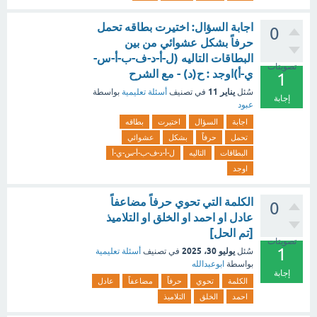
اجابة السؤال: اختيرت بطاقه تحمل
0
حرفاً بشكل عشوائي من بين
البطاقات التاليه (ل-أ-د-ف-ب-أ-س-
تصويتات
ي-أ)اوجد : ح(د) - مع الشرح
1
يناير 11
سُئل
في تصنيف
أسئلة تعليمية
بواسطة
إجابة
عبود
اجابة
السؤال
اختيرت
بطاقه
تحمل
حرفاً
بشكل
عشوائي
البطاقات
التاليه
ل-أ-د-ف-ب-أ-س-ي-أ
اوجد
الكلمة التي تحوي حرفاً مضاعفاً
0
عادل او احمد او الخلق او التلاميذ
[تم الحل]
تصويتات
1
يوليو 30، 2025
سُئل
في تصنيف
أسئلة تعليمية
بواسطة
ابوعبدالله
إجابة
الكلمة
تحوي
حرفاً
مضاعفاً
عادل
احمد
الخلق
التلاميذ