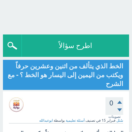
اطرح سؤالاً
الخط الذي يتألف من اثنين وعشرين حرفاً
ويكتب من اليمين إلى اليسار هو الخط ؟ - مع
الشرح
0
تصويتات
سُئل
فبراير 15
في تصنيف
أسئلة تعليمية
بواسطة
ابوعبدالله