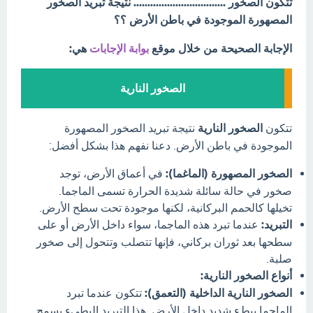
تتكون الصخور ................................. نتيجة تبريد الصخور
المصهورة الموجودة في باطن الأرض ؟؟
الإجابة الصحيحة من خلال موقع
بوابة الإجابات
هي:
الصخور النارية
تتكون
الصخور النارية
نتيجة تبريد الصخور المصهورة
الموجودة في باطن الأرض. دعنا نفهم هذا بشكل أفضل:
الصخور المصهورة (الماغما):
في أعماق الأرض، توجد
صخور في حالة سائلة شديدة الحرارة تسمى الماجما.
تخيلها كالحمم البركانية، لكنها موجودة تحت سطح الأرض.
التبريد:
عندما تبرد هذه الماجما، سواء داخل الأرض أو على
سطحها بعد ثوران بركاني، فإنها تتصلب وتتحول إلى صخور
صلبة.
أنواع الصخور النارية:
الصخور النارية الداخلية (التعمق):
تتكون عندما تبرد
الماجما ببطء شديد داخل الأرض. هذا التبريد البطيء يسمح