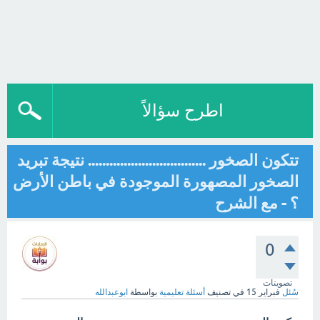
اطرح سؤالاً
تتكون الصخور ................................. نتيجة تبريد
الصخور المصهورة الموجودة في باطن الأرض
؟ - مع الشرح
0
تصويتات
سُئل
فبراير 15
في تصنيف
أسئلة تعليمية
بواسطة
ابوعبدالله