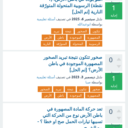
تصويتات
نقطة) الرسوبية المتحولة المتورّقة
1
النارية [تم الحل]
إجابة
سبتمبر 6، 2025
سُئل
في تصنيف
أسئلة تعليمية
بواسطة
ابوعبدالله
تتكون
الصخور
نتيجة
تبريد
المصهورة
الموجودة
باطن
الأرض
الرسوبية
المتحولة
المتورّقة
النارية
صخور تتكون نتيجة تبريد الصخور
0
المصهورة الموجودة في باطن
الأرض؟ [تم الحل]
تصويتات
1
ديسمبر 3، 2023
سُئل
في تصنيف
أسئلة تعليمية
بواسطة
صبا
إجابة
صخور
تتكون
نتيجة
تبريد
الصخور
المصهورة
الموجودة
باطن
الأرض
تعد حركة المادة المصهورة في
0
باطن الأرض نوع من الحركة التي
تسببها تيارات الحمل صح او خطا ؟ -
تصويتات
مع الشرح