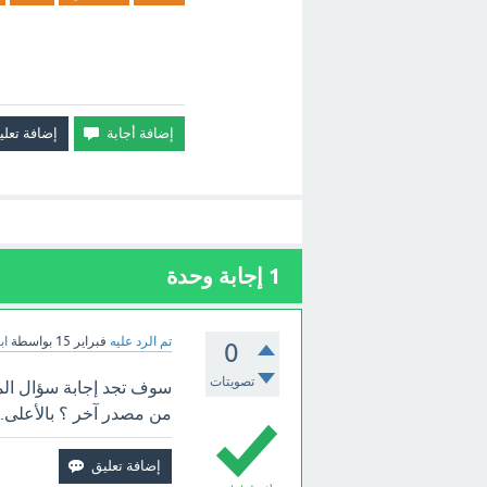
1
إجابة وحدة
تم الرد عليه
فبراير 15
بواسطة
اب
0
تصويتات
سوف تجد إجابة سؤال الم
من مصدر آخر ؟ بالأعلى.