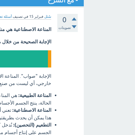
- مع الشرح
سُئل
فبراير 15
في تصنيف
أسئلة تع
0
تصويتات
المناعة الاصطناعية هي من
الإجابة الصحيحة من خلال 
الإجابة "صواب". المناعة ا
خارجي، أي ليست من صنع ا
المناعة الطبيعية:
هي المناعة
الحالة، ينتج الجسم الأجسا
المناعة الاصطناعية:
تعني أ
هذا يمكن أن يحدث بطريقتي
التطعيم (التحصين):
نُدخل 
الجسم على إنتاج أجسام مضا