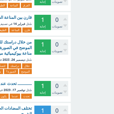
تصويتات
إجابة
الفرق
المناعة
الطبي
قارن بين المناعة ال
1
0
فبراير 14
سُئل
في تصنيف
تصويتات
إجابة
قارن
المناعة
الطبيع
من خلال دراستك للشك
1
0
الموضح في الصورة؟ م
تصويتات
إجابة
مناعة بيوكيميائية مو
ديسمبر 26، 2025
سُئل
في
خلال
دراستك
للشك
الموضح
الصورة؟
م
.............. تحدث 
1
0
نوفمبر 17، 2023
سُئل
في
تصويتات
إجابة
تحدث
عندما
يكون
تختلف المضادات الحي
1
0
الشرح