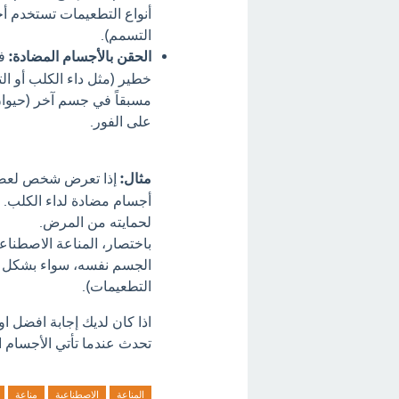
أنواع التطعيمات تستخدم أ
التسمم).
الحقن بالأجسام المضادة:
في
خطير (مثل داء الكلب أو الت
مسبقاً في جسم آخر (حيوان
على الفور.
مثال:
إذا تعرض شخص لعضة ك
أجسام مضادة لداء الكلب. 
لحمايته من المرض.
باختصار، المناعة الاصطنا
الجسم نفسه، سواء بشكل مب
التطعيمات).
اذا كان لديك إجابة افضل ا
تحدث عندما تأتي الأجسام ا
المناعة
الاصطناعية
مناعة