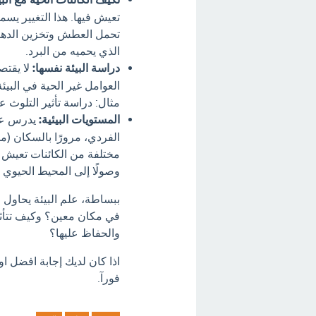
تعيش فيها. هذا التغيير يس
تحمل العطش وتخزين الدهو
الذي يحميه من البرد.
دراسة البيئة نفسها:
لا يقتص
العوامل غير الحية في البيئة
مثال: دراسة تأثير التلوث ع
المستويات البيئية:
يدرس علم
الفردي، مرورًا بالسكان (
مختلفة من الكائنات تعيش مع
وصولًا إلى المحيط الحيوي (
ببساطة، علم البيئة يحاول ال
في مكان معين؟ وكيف تتأثر ه
والحفاظ عليها؟
اذا كان لديك إجابة افضل ا
فورآ.