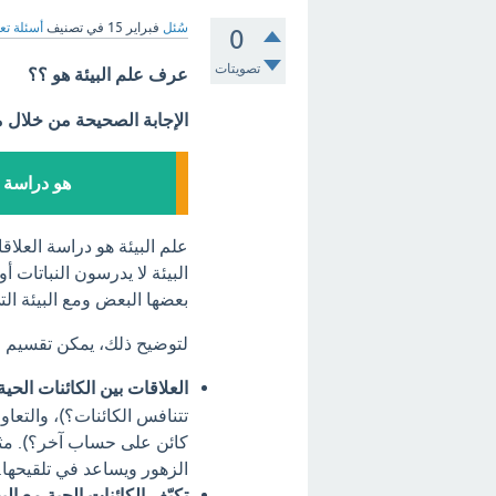
سُئل
فبراير 15
في تصنيف
أسئلة تع
0
تصويتات
عرف علم البيئة هو ؟؟
الإجابة الصحيحة من خلال 
هو دراسة ا
علم البيئة هو دراسة العلاقا
البيئة لا يدرسون النباتات 
بعضها البعض ومع البيئة الت
لتوضيح ذلك، يمكن تقسيم عل
العلاقات بين الكائنات الحية
تتنافس الكائنات؟)، والتعا
كائن على حساب آخر؟). مثا
الزهور ويساعد في تلقيحها.
تكيّف الكائنات الحية مع البي