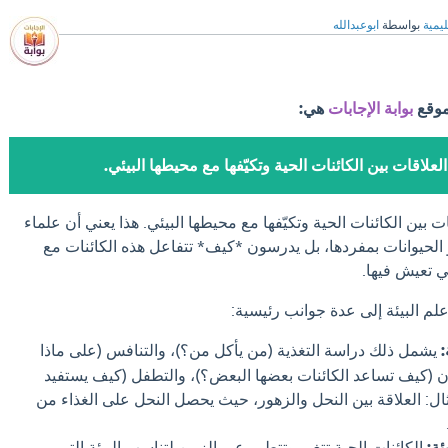
ليمية
بواسطة
ابوعبدالله
موقع
بوابة الإجابات
هي:
لعلاقات بين الكائنات الحية وتكيّفها مع محيطها البيئي.
ت بين الكائنات الحية وتكيّفها مع محيطها البيئي. هذا يعني أن علماء
أو الحيوانات بمفردها، بل يدرسون *كيف* تتفاعل هذه الكائنات مع
ي تعيش فيها.
م البيئة إلى عدة جوانب رئيسية:
:
يشمل ذلك دراسة التغذية (من يأكل من؟)، والتنافس (على ماذا
ون (كيف تساعد الكائنات بعضها البعض؟)، والتطفل (كيف يستفيد
ل: العلاقة بين النحل والزهور، حيث يحصل النحل على الغذاء من
ئة:
الكائنات الحية تتغير وتتطور عبر الزمن لتناسب البيئة التي