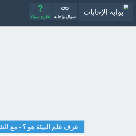
سؤال وإجابة
اطرح سؤالاً
عرف علم البيئة هو ؟ - مع ال