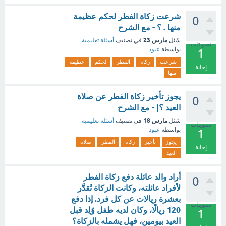
شرعت زكاة الفطر لحكم عظيمة
0
منها . ؟ - مع الشرح
مارس 23
سُئل
في تصنيف
أسئلة تعليمية
تصويتات
بواسطة
عبود
1
شرعت
زكاة
الفطر
لحكم
عظيمة
إجابة
منها
يجوز تأخير زكاة الفطر عن صلاة
0
العيد ؟| - مع الشرح
مارس 18
سُئل
في تصنيف
أسئلة تعليمية
تصويتات
بواسطة
عبود
1
يجوز
تأخير
زكاة
الفطر
صلاة
إجابة
العيد
أراد والد عائلة دفع زكاة الفطر
0
لأفراد عائلته، وكانت الزكاة تُقدَّر
بعشرة ريالات عن كل فرد. إذا دفع
تصويتات
120 ريالًا، وكان لديه طفل وُلِد قبل
1
العيد بيومين، فهل يشمله بالزكاة؟