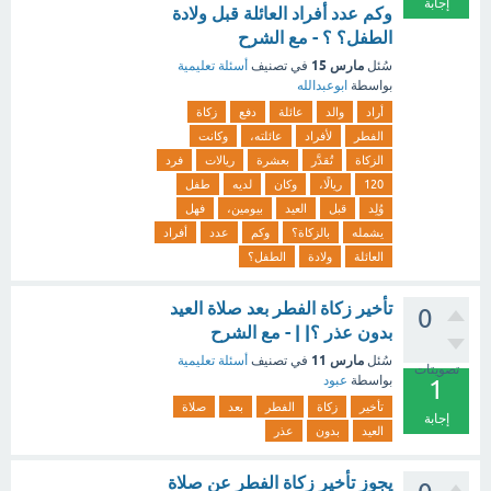
إجابة
وكم عدد أفراد العائلة قبل ولادة
الطفل؟ ؟ - مع الشرح
مارس 15
سُئل
في تصنيف
أسئلة تعليمية
بواسطة
ابوعبدالله
أراد
والد
عائلة
دفع
زكاة
الفطر
لأفراد
عائلته،
وكانت
الزكاة
تُقدَّر
بعشرة
ريالات
فرد
120
ريالًا،
وكان
لديه
طفل
وُلِد
قبل
العيد
بيومين،
فهل
يشمله
بالزكاة؟
وكم
عدد
أفراد
العائلة
ولادة
الطفل؟
تأخير زكاة الفطر بعد صلاة العيد
0
بدون عذر ؟| | - مع الشرح
مارس 11
سُئل
في تصنيف
أسئلة تعليمية
تصويتات
بواسطة
عبود
1
تأخير
زكاة
الفطر
بعد
صلاة
إجابة
العيد
بدون
عذر
يجوز تأخير زكاة الفطر عن صلاة