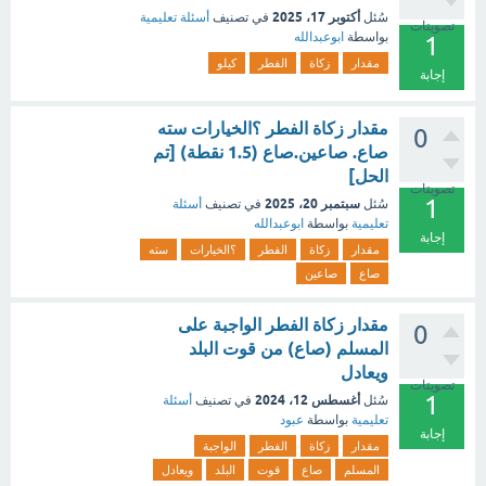
أكتوبر 17، 2025
سُئل
في تصنيف
أسئلة تعليمية
تصويتات
بواسطة
ابوعبدالله
1
مقدار
زكاة
الفطر
كيلو
إجابة
مقدار زكاة الفطر ؟الخيارات سته
0
صاع. صاعين.صاع (1.5 نقطة) [تم
الحل]
تصويتات
1
سبتمبر 20، 2025
سُئل
في تصنيف
أسئلة
تعليمية
بواسطة
ابوعبدالله
إجابة
مقدار
زكاة
الفطر
؟الخيارات
سته
صاع
صاعين
مقدار زكاة الفطر الواجبة على
0
المسلم (صاع) من قوت البلد
ويعادل
تصويتات
1
أغسطس 12، 2024
سُئل
في تصنيف
أسئلة
تعليمية
بواسطة
عبود
إجابة
مقدار
زكاة
الفطر
الواجبة
المسلم
صاع
قوت
البلد
ويعادل