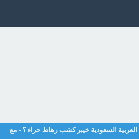
لعربية السعودية خيبر كشب رهاط حراء ؟ - مع