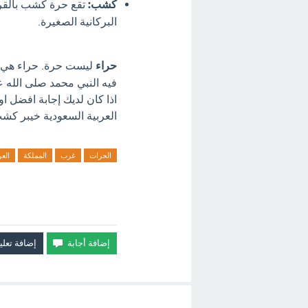
كشب:
تقع حرة كشب بالقرب 
البركانية الصغيرة.
حراء
ليست حرة. حراء هي جب
فيه النبي محمد صلى الله 
اذا كان لديك إجابة افضل 
العربية السعودية خيبر كشب
الحرات
غرب
المملكة
العر