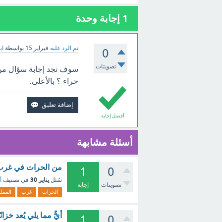
1
إجابة وحدة
تم الرد عليه
فبراير 15
بواسطة
اب
0
تصويتات
سوف تجد إجابة سؤال من
حراء ؟ بالأعلى.
أفضل إجابة
أسئلة مشابهة
من الحرات في غرب ا
1
0
يناير 30
سُئل
في تصنيف
أ
تصويتات
إجابة
الحرات
غرب
الممل
أيٌّ مما يلي يُعد خزا
1
0