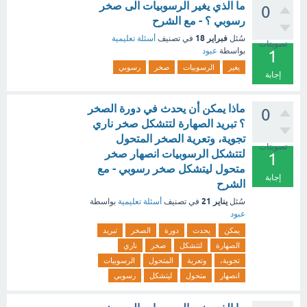
ما الذي يغير الرسوبيات الى صخر
0
رسوبي ؟ - مع الشرح
فبراير 18
سُئل
في تصنيف
أسئلة تعليمية
تصويتات
بواسطة
عبود
1
يغير
الرسوبيات
صخر
رسوبي
إجابة
ماذا يمكن أن يحدث في دورة الصخر
0
؟ تبريد الصهارة لتتشكل صخر ناري
تجوية، وتعرية الصخر المتحول
تصويتات
لتتشكل الرسوبيات انصهار صخر
1
متحول ليتشكل صخر رسوبي - مع
إجابة
الشرح
يناير 21
سُئل
في تصنيف
أسئلة تعليمية
بواسطة
عبود
يمكن
يحدث
دورة
الصخر
تبريد
الصهارة
لتتشكل
صخر
ناري
تجوية،
وتعرية
المتحول
الرسوبيات
انصهار
متحول
ليتشكل
رسوبي