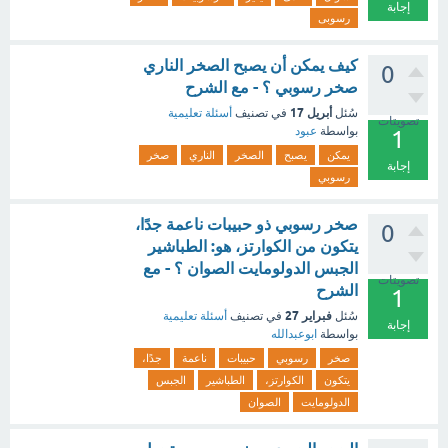
إجابة
رسوبى
كيف يمكن أن يصبح الصخر الناري
0
صخر رسوبي ؟ - مع الشرح
أبريل 17
سُئل
في تصنيف
أسئلة تعليمية
تصويتات
بواسطة
عبود
1
يمكن
يصبح
الصخر
الناري
صخر
إجابة
رسوبي
صخر رسوبي ذو حبيبات ناعمة جدًا،
0
يتكون من الكوارتز، هو: الطباشير
الجبس الدولومايت الصوان ؟ - مع
تصويتات
الشرح
1
فبراير 27
سُئل
في تصنيف
أسئلة تعليمية
إجابة
بواسطة
ابوعبدالله
صخر
رسوبي
حبيبات
ناعمة
جدًا،
يتكون
الكوارتز،
الطباشير
الجبس
الدولومايت
الصوان