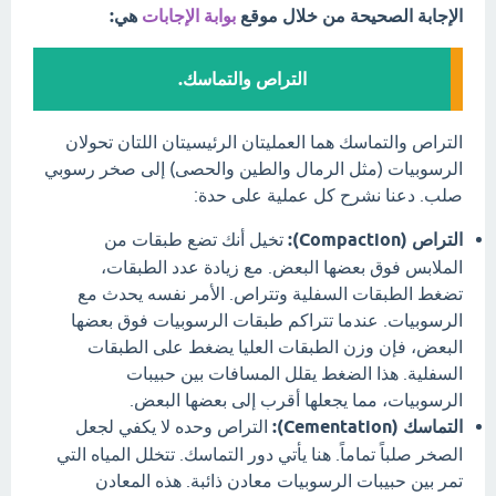
الإجابة الصحيحة من خلال موقع
بوابة الإجابات
هي:
التراص والتماسك.
التراص والتماسك هما العمليتان الرئيسيتان اللتان تحولان
الرسوبيات (مثل الرمال والطين والحصى) إلى صخر رسوبي
صلب. دعنا نشرح كل عملية على حدة:
التراص (Compaction):
تخيل أنك تضع طبقات من
الملابس فوق بعضها البعض. مع زيادة عدد الطبقات،
تضغط الطبقات السفلية وتتراص. الأمر نفسه يحدث مع
الرسوبيات. عندما تتراكم طبقات الرسوبيات فوق بعضها
البعض، فإن وزن الطبقات العليا يضغط على الطبقات
السفلية. هذا الضغط يقلل المسافات بين حبيبات
الرسوبيات، مما يجعلها أقرب إلى بعضها البعض.
التماسك (Cementation):
التراص وحده لا يكفي لجعل
الصخر صلباً تماماً. هنا يأتي دور التماسك. تتخلل المياه التي
تمر بين حبيبات الرسوبيات معادن ذائبة. هذه المعادن