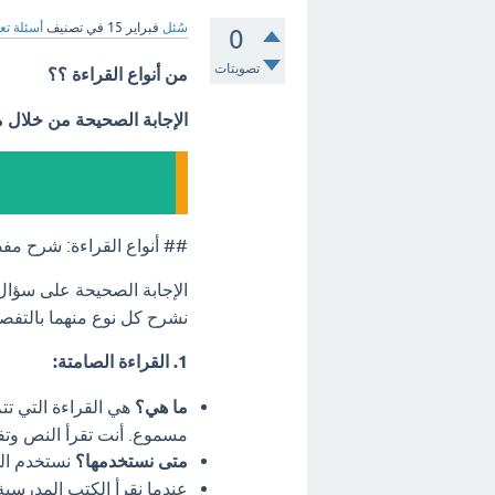
سُئل
فبراير 15
في تصنيف
أسئلة تع
0
تصويتات
من أنواع القراءة ؟؟
الإجابة الصحيحة من خلال 
## أنواع القراءة: شرح م
الإجابة الصحيحة على سؤال
نشرح كل نوع منهما بالتفص
1. القراءة الصامتة:
ما هي؟
هي القراءة التي تت
مسموع. أنت تقرأ النص وت
متى نستخدمها؟
نستخدم الق
عندما نقرأ الكتب المدرسية