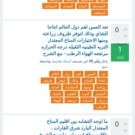
المنبسطة
المناخ
المعتدل
السواحل
المنتظمة
تعد الصين اهم دول العالم انتاجا
0
للشاي وذلك لتوفر ظروف زراعته
ومنها الاختيارات المناخ المعتدل
تصويتات
التربه الطينيه الثقيله درجه الحراره
1
مرتفعه الهواء الرطب - مع الشرح
إجابة
يناير 10
سُئل
في تصنيف
أسئلة تعليمية
بواسطة
عبود
تعد
الصين
اهم
دول
العالم
انتاجا
للشاي
وذلك
لتوفر
ظروف
زراعته
ومنها
الاختيارات
المناخ
المعتدل
التربه
الطينيه
الثقيله
درجه
الحراره
مرتفعه
الهواء
الرطب
ما اوجه التشابه بين اقليم المناخ
0
المعتدل البارد شرق القارات ،
واقليم مناخ غرب اوروبا - مع الشرح