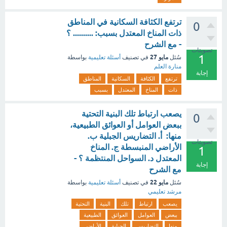
ترتفع الكثافة السكانية في المناطق
0
ذات المناخ المعتدل بسبب: .......... ؟
- مع الشرح
تصويتات
1
مايو 27
سُئل
في تصنيف
أسئلة تعليمية
بواسطة
منارة العلم
إجابة
ترتفع
الكثافة
السكانية
المناطق
ذات
المناخ
المعتدل
بسبب
يصعب ارتباط تلك البنية التحتية
0
ببعض العوامل أو العوائق الطبيعية،
منها: أ. التضاريس الجبلية ب.
تصويتات
الأراضي المنبسطة ج. المناخ
1
المعتدل د. السواحل المنتظمة ؟ -
إجابة
مع الشرح
مايو 22
سُئل
في تصنيف
أسئلة تعليمية
بواسطة
مرشد تعليمي
يصعب
ارتباط
تلك
البنية
التحتية
ببعض
العوامل
العوائق
الطبيعية
منها
التضاريس
الجبلية
الأراضي