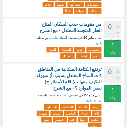
المقومات
الجغرافية
تسهم
جذب
السكان
صواب
خطأ
من مقومات جذب السكان المناخ
0
الحار المتجمد المعتدل - مع الشرح
يناير 20
سُئل
في تصنيف
أسئلة تعليمية
بواسطة
تصويتات
عبود
1
مقومات
جذب
السكان
المناخ
إجابة
الحار
المتجمد
المعتدل
ترتفع الكثافة السكانية في المناطق
0
ذات المناخ المعتدل بسبب: أ) سهولة
التكيف معها ب) قلة الأمطار ج)
تصويتات
نقص الموارد ؟ - مع الشرح
1
مايو 27
سُئل
في تصنيف
أسئلة تعليمية
بواسطة
إجابة
منارة العلم
ترتفع
الكثافة
السكانية
المناطق
ذات
المناخ
المعتدل
بسبب
سهولة
التكيف
معها
قلة
الأمطار
نقص
الموارد