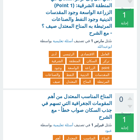
المنطقة الشرقية: (1 Point)
تصويتات
الزراعة الواسعة وجود المقدسات
1
الدينية وجود النفط والصناعات
إجابة
المرتبطة به المناخ المعتدل صيف ؟
- مع الشرح
مارس 1
سُئل
في تصنيف
أسئلة تعليمية
بواسطة
ابوعبدالله
العامل
الاقتصادي
الرئيسي
أدى
تركز
السكان
المنطقة
الشرقية
point
الزراعة
الواسعة
وجود
المقدسات
الدينية
النفط
والصناعات
المرتبطة
المناخ
المعتدل
صيف
المناخ المناسب المعتدل من أهم
0
المقومات الجغرافية التي تسهم في
جذب السكان صواب خطأ - مع
تصويتات
الشرح
1
فبراير 1
سُئل
في تصنيف
أسئلة تعليمية
بواسطة
إجابة
عبود
المناخ
المناسب
المعتدل
أهم