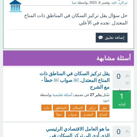
تم الرد عليه
نوفمبر 6، 2023
بواسطة
صبا
حل سؤال يقل تركيز السكان في المناطق ذات المناخ
المعتدل. تجده في الأعلي
أسئلة مشابهة
يقل تركيز السكان في المناطق ذات
0
المناخ المعتدل. ￼ صواب ￼ خطأ -
مع الشرح
تصويتات
1
يناير 27
سُئل
في تصنيف
أسئلة تعليمية
بواسطة
عبود
إجابة
يقل
تركيز
السكان
المناطق
ذات
المناخ
المعتدل
صواب
خطأ
ما هو العامل الاقتصادي الرئيسي
0
الذي أدى إلى تركز السكان في