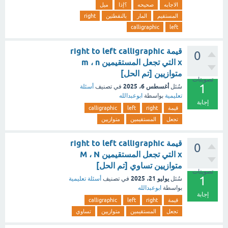
الاجابه
صحيحه
؟إذا
ميل
المستقيم
المار
بالنقطتين
right
calligraphic
left
قيمة right to left calligraphic
0
x التي تجعل المستقيمين m ، n
متوازيين [تم الحل]
تصويتات
1
أغسطس 6، 2025
سُئل
في تصنيف
أسئلة
تعليمية
بواسطة
ابوعبدالله
إجابة
قيمة
right
left
calligraphic
تجعل
المستقيمين
متوازيين
قيمة right to left calligraphic
0
x التي تجعل المستقيمين M ، N
متوازيين تساوي [تم الحل]
تصويتات
1
يوليو 21، 2025
سُئل
في تصنيف
أسئلة تعليمية
بواسطة
ابوعبدالله
إجابة
قيمة
right
left
calligraphic
تجعل
المستقيمين
متوازيين
تساوي