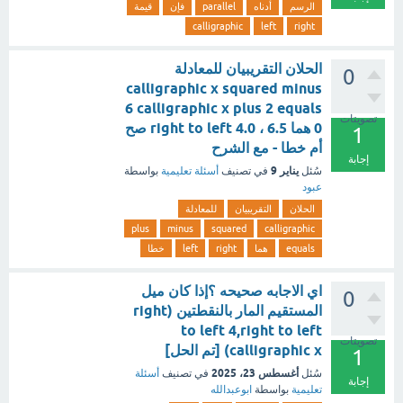
الرسم
أدناه
parallel
فإن
قيمة
calligraphic
left
right
الحلان التقريبيان للمعادلة
0
calligraphic x squared minus
6 calligraphic x plus 2 equals
تصويتات
0 هما right to left 4.0 ، 6.5 صح
1
أم خطا - مع الشرح
إجابة
يناير 9
سُئل
في تصنيف
أسئلة تعليمية
بواسطة
عبود
الحلان
التقريبيان
للمعادلة
plus
minus
squared
calligraphic
equals
هما
right
left
خطا
اي الاجابه صحيحه ؟إذا كان ميل
0
المستقيم المار بالنقطتين (right
to left 4,right to left
تصويتات
calligraphic x) [تم الحل]
1
أغسطس 23، 2025
سُئل
في تصنيف
أسئلة
إجابة
تعليمية
بواسطة
ابوعبدالله