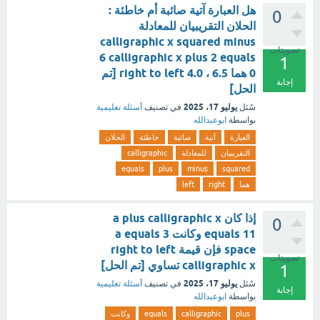
هل العبارة آتية صائبة أم خاطئة :
0
الحلان التقريبيان للمعادلة
calligraphic x squared minus
تصويتات
6 calligraphic x plus 2 equals
1
0 هما right to left 4.0 ، 6.5 [تم
إجابة
الحل]
يوليو 17، 2025
سُئل
في تصنيف
أسئلة تعليمية
بواسطة
ابوعبدالله
العبارة
آتية
صائبة
خاطئة
الحلان
التقريبيان
للمعادلة
calligraphic
equals
plus
minus
squared
هما
right
left
إذا كان a plus calligraphic x
0
equals 11 وكانت a equals 3
space فإن قيمة right to left
تصويتات
calligraphic x تساوي [تم الحل]
1
يوليو 17، 2025
سُئل
في تصنيف
أسئلة تعليمية
إجابة
بواسطة
ابوعبدالله
plus
calligraphic
equals
وكانت