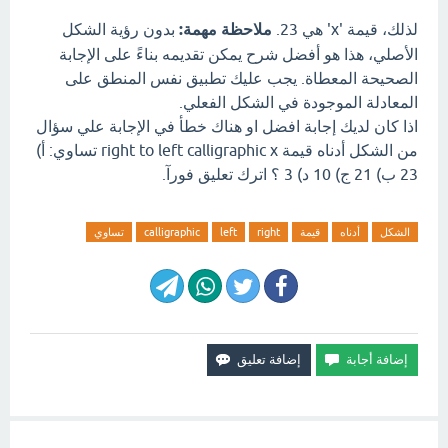
لذلك، قيمة 'x' هي 23.
ملاحظة مهمة:
بدون رؤية الشكل
الأصلي، هذا هو أفضل شرح يمكن تقديمه بناءً على الإجابة
الصحيحة المعطاة. يجب عليك تطبيق نفس المنطق على
المعادلة الموجودة في الشكل الفعلي.
اذا كان لديك إجابة افضل او هناك خطأ في الإجابة علي سؤال
من الشكل أدناه قيمة right to left calligraphic x تساوي: أ)
23 ب) 21 ج) 10 د) 3 ؟ اترك تعليق فورآ.
الشكل
أدناه
قيمة
right
left
calligraphic
تساوي