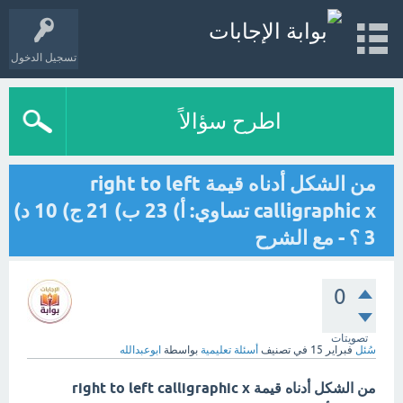
تسجيل الدخول
اطرح سؤالاً
من الشكل أدناه قيمة right to left
calligraphic x تساوي: أ) 23 ب) 21 ج) 10 د)
3 ؟ - مع الشرح
0
تصويتات
سُئل
فبراير 15
في تصنيف
أسئلة تعليمية
بواسطة
ابوعبدالله
من الشكل أدناه قيمة right to left calligraphic x