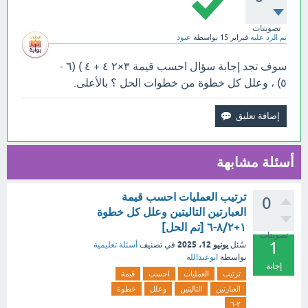
تصويتات
تم الرد عليه
فبراير 15
بواسطة
عبود
سوف تجد إجابة سؤال احسب قيمة ٣×٢ ٤ + ٤ ) (٦ -
٥) ، وعلل كل خطوة من خطوات الحل ؟ بالأعلى.
أسئلة مشابهة
‏ترتيب العمليات احسب قيمة
0
العبارتين التاليتين وعلل كل خطوة
١+٨/٢-٦ [تم الحل]
تصويتات
1
يونيو 12، 2025
سُئل
في تصنيف
أسئلة تعليمية
بواسطة
ابوعبدالله
إجابة
ترتيب
العمليات
احسب
قيمة
العبارتين
التاليتين
وعلل
خطوة
٢-٦