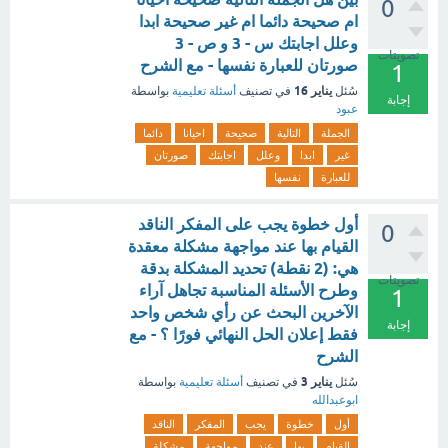
0
ام صحيحة دائما ام غير صحيحة ابدا
وعلل اجابتك س - 3 و ص - 3
تصويتات
صورتان للعبارة نفسها - مع الشرح
1
يناير 16
سُئل
في تصنيف
أسئلة تعليمية
بواسطة
إجابة
عبود
الجملة
التالية
صحيحة
احيانا
دائما
غير
ابدا
وعلل
اجابتك
صورتان
للعبارة
نفسها
أول خطوة يجب على المفكر الناقد
0
القيام بها عند مواجهة مشكلة معقدة
هي: (2 نقطة) تحديد المشكلة بدقة
تصويتات
وطرح الأسئلة المناسبة تجاهل آراء
1
الآخرين البحث عن رأي شخص واحد
إجابة
فقط إعلان الحل النهائي فورًا ؟ - مع
الشرح
يناير 3
سُئل
في تصنيف
أسئلة تعليمية
بواسطة
ابوعبدالله
أول
خطوة
يجب
المفكر
الناقد
القيام
بها
عند
مواجهة
مشكلة