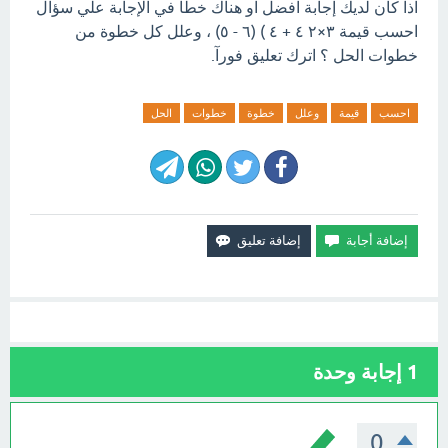
اذا كان لديك إجابة افضل او هناك خطأ في الإجابة علي سؤال
احسب قيمة ٣×٢ ٤ + ٤ ) (٦ - ٥) ، وعلل كل خطوة من
خطوات الحل ؟ اترك تعليق فورآ.
احسب
قيمة
وعلل
خطوة
خطوات
الحل
1
إجابة وحدة
0