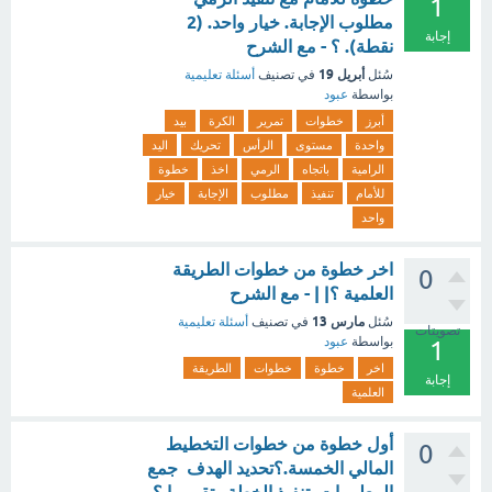
1
مطلوب الإجابة. خيار واحد. (2
إجابة
نقطة). ؟ - مع الشرح
أبريل 19
سُئل
في تصنيف
أسئلة تعليمية
بواسطة
عبود
أبرز
خطوات
تمرير
الكرة
بيد
واحدة
مستوى
الرأس
تحريك
اليد
الرامية
باتجاه
الرمي
اخذ
خطوة
للأمام
تنفيذ
مطلوب
الإجابة
خيار
واحد
اخر خطوة من خطوات الطريقة
0
العلمية ؟| | - مع الشرح
مارس 13
سُئل
في تصنيف
أسئلة تعليمية
تصويتات
بواسطة
عبود
1
اخر
خطوة
خطوات
الطريقة
إجابة
العلمية
أول خطوة من خطوات التخطيط
0
المالي الخمسة.؟تحديد الهدف جمع