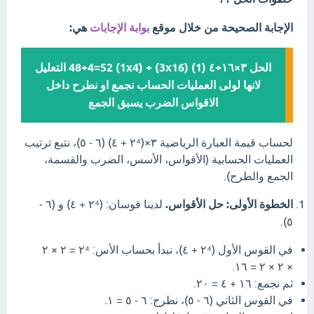
الإجابة الصحيحة من خلال موقع
بوابة الإجابات
هي:
الحل ٣×١٦+٤ (1) (3x16) + (1x4) 48+4=52 التعليل
لانها لولى العمليات الحساب نجمع او نطرح داخل
الاقواس الضرب يسبق الجمع
لحساب قيمة العبارة الرياضية ٣×(٢⁴ + ٤) (٦ - ٥)، نتبع ترتيب
العمليات الحسابية (الأقواس، الأسس، الضرب والقسمة،
الجمع والطرح).
الخطوة الأولى: حل الأقواس.
لدينا قوسان: (٢⁴ + ٤) و (٦ -
٥).
في القوس الأول (٢⁴ + ٤)، نبدأ بحساب الأس: ٢⁴ = ٢ × ٢
× ٢ × ٢ = ١٦.
ثم نجمع: ١٦ + ٤ = ٢٠.
في القوس الثاني (٦ - ٥)، نطرح: ٦ - ٥ = ١.