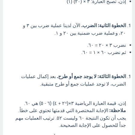
إذن، تصبح العبارة: ٣ × (٢٠) (١)
الخطوة الثانية: الضرب.
الآن لدينا عملية ضرب بين ٣ و
٢٠، وعملية ضرب ضمنية بين ٢٠ و ١.
نضرب ٣ × ٢٠ = ٦٠.
ثم نضرب ٦٠ × ١ = ٦٠.
الخطوة الثالثة: لا يوجد جمع أو طرح.
بعد إكمال عمليات
الضرب، لا توجد عمليات جمع أو طرح متبقية.
إذن، قيمة العبارة الرياضية ٣×(٢⁴ + ٤) (٦ - ٥) هي ٦٠.
ملاحظة:
الإجابة المختصرة التي قدمتها تحتوي على خطأ.
يجب أن تكون النتيجة ٦٠ وليست ٥٢. ترتيب العمليات مهم
جداً للحصول على الإجابة الصحيحة.