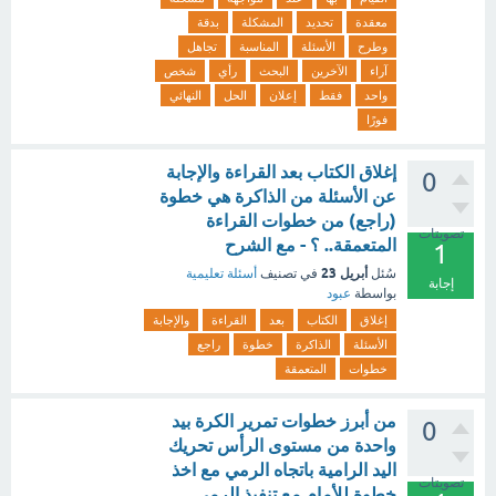
معقدة
تحديد
المشكلة
بدقة
وطرح
الأسئلة
المناسبة
تجاهل
آراء
الآخرين
البحث
رأي
شخص
واحد
فقط
إعلان
الحل
النهائي
فورًا
إغلاق الكتاب بعد القراءة والإجابة
0
عن الأسئلة من الذاكرة هي خطوة
(راجع) من خطوات القراءة
تصويتات
المتعمقة.. ؟ - مع الشرح
1
أبريل 23
سُئل
في تصنيف
أسئلة تعليمية
إجابة
بواسطة
عبود
إغلاق
الكتاب
بعد
القراءة
والإجابة
الأسئلة
الذاكرة
خطوة
راجع
خطوات
المتعمقة
من أبرز خطوات تمرير الكرة بيد
0
واحدة من مستوى الرأس تحريك
اليد الرامية باتجاه الرمي مع اخذ
تصويتات
خطوة للأمام مع تنفيذ الرمي