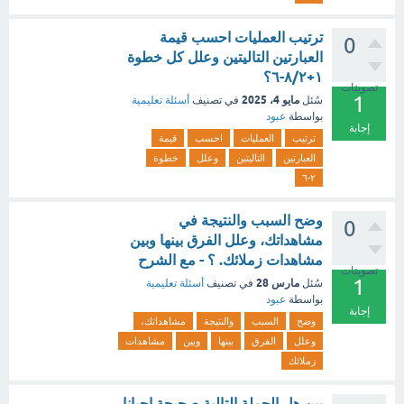
‏ترتيب العمليات احسب قيمة
0
العبارتين التاليتين وعلل كل خطوة
١+٨/٢-٦؟
تصويتات
1
مايو 4، 2025
سُئل
في تصنيف
أسئلة تعليمية
بواسطة
عبود
إجابة
ترتيب
العمليات
احسب
قيمة
العبارتين
التاليتين
وعلل
خطوة
٢-٦
وضح السبب والنتيجة في
0
مشاهداتك، وعلل الفرق بينها وبين
مشاهدات زملائك. ؟ - مع الشرح
تصويتات
1
مارس 28
سُئل
في تصنيف
أسئلة تعليمية
بواسطة
عبود
إجابة
وضح
السبب
والنتيجة
مشاهداتك،
وعلل
الفرق
بينها
وبين
مشاهدات
زملائك
بين هل الجملة التالية صحيحة احيانا