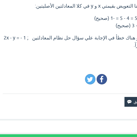
 y في كلا المعادلتين الأصليتين:
اذا كان لديك إجابة افضل او هناك خطأ في الإجابة علي سؤال حل نظام المعادلتين 2x - y = - 1 ;