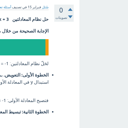
سُئل
فبراير 15
في تصنيف
أسئلة تع
0
تصويتات
حل نظام المعادلتين 2x - y = - 1 ; y = x + 3 ؟؟
الإجابة الصحيحة من خلال 
لحَلّ نظام المعادلتين: 2x - y = -1 و y = x + 3، نستخدم طريقة التعويض.
الخطوة الأولى: التعويض.
استبدال y في المعادلة الأولى بـ (x + 3).
فتصبح المعادلة الأولى: 2x - (x + 3) = -1
الخطوة الثانية: تبسيط المعا