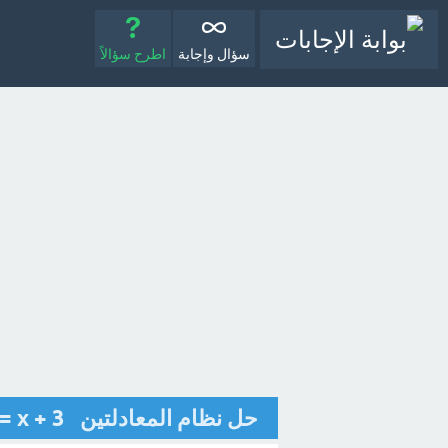
سؤال وإجابة
اطرح سؤالاً
حل نظام المعادلتين 2x - y = - 1 ; y = x + 3 ؟ - مع الشرح