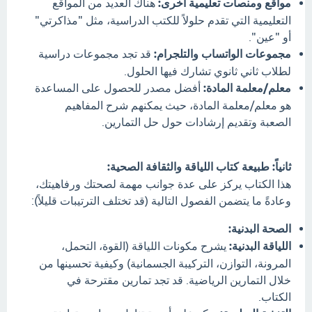
مواقع ومنصات تعليمية أخرى:
هناك العديد من المواقع
التعليمية التي تقدم حلولاً للكتب الدراسية، مثل "مذاكرتي"
أو "عين".
مجموعات الواتساب والتلجرام:
قد تجد مجموعات دراسية
لطلاب ثاني ثانوي تشارك فيها الحلول.
معلم/معلمة المادة:
أفضل مصدر للحصول على المساعدة
هو معلم/معلمة المادة، حيث يمكنهم شرح المفاهيم
الصعبة وتقديم إرشادات حول حل التمارين.
ثانياً: طبيعة كتاب اللياقة والثقافة الصحية:
هذا الكتاب يركز على عدة جوانب مهمة لصحتك ورفاهيتك،
وعادةً ما يتضمن الفصول التالية (قد تختلف الترتيبات قليلاً):
الصحة البدنية:
اللياقة البدنية:
يشرح مكونات اللياقة (القوة، التحمل،
المرونة، التوازن، التركيبة الجسمانية) وكيفية تحسينها من
خلال التمارين الرياضية. قد تجد تمارين مقترحة في
الكتاب.