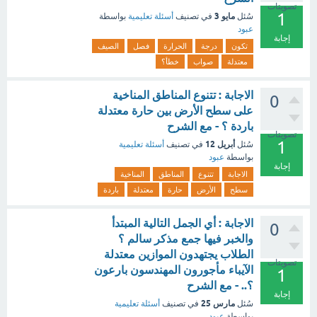
تصويتات
1
مايو 3
سُئل
في تصنيف
أسئلة تعليمية
بواسطة
عبود
إجابة
تكون
درجة
الحرارة
فصل
الصيف
معتدلة
صواب
خطأ؟
الاجابة : تتنوع المناطق المناخية
0
على سطح الأرض بين حارة معتدلة
باردة ؟ - مع الشرح
تصويتات
1
أبريل 12
سُئل
في تصنيف
أسئلة تعليمية
بواسطة
عبود
إجابة
الاجابة
تتنوع
المناطق
المناخية
سطح
الأرض
حارة
معتدلة
باردة
الاجابة : أي الجمل التالية المبتدأ
0
والخبر فيها جمع مذكر سالم ؟
الطلاب يجتهدون الموازين معتدلة
تصويتات
الآيباء مأجورون المهندسون بارعون
1
؟.. - مع الشرح
إجابة
مارس 25
سُئل
في تصنيف
أسئلة تعليمية
بواسطة
عبود