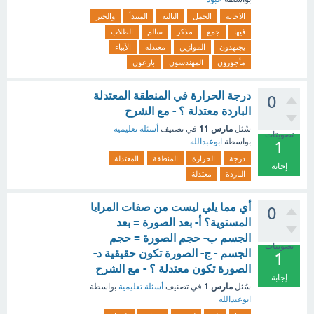
الاجابة
الجمل
التالية
المبتدأ
والخبر
فيها
جمع
مذكر
سالم
الطلاب
يجتهدون
الموازين
معتدلة
الآيباء
مأجورون
المهندسون
بارعون
درجة الحرارة في المنطقة المعتدلة
0
الباردة معتدلة ؟ - مع الشرح
مارس 11
سُئل
في تصنيف
أسئلة تعليمية
تصويتات
بواسطة
ابوعبدالله
1
درجة
الحرارة
المنطقة
المعتدلة
إجابة
الباردة
معتدلة
أي مما يلي ليست من صفات المرايا
0
المستوية؟ أ- بعد الصورة = بعد
الجسم ب- حجم الصورة = حجم
تصويتات
الجسم - ج- الصورة تكون حقيقية د-
1
الصورة تكون معتدلة ؟ - مع الشرح
إجابة
مارس 1
سُئل
في تصنيف
أسئلة تعليمية
بواسطة
ابوعبدالله