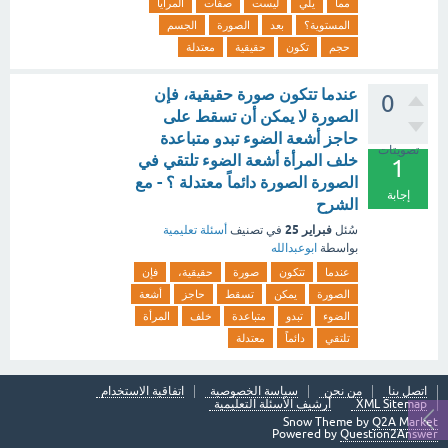
مما
يلي
ليست
صفات
المرايا
المستوية؟
بعد
الصورة
الجسم
حجم
تكون
حقيقية
معتدلة
عندما تتكون صورة حقيقية، فإن
0
الصورة لا يمكن أن تسقط على
حاجز أشعة الضوء تبدو متباعدة
تصويتات
خلف المرأة أشعة الضوء تلتقي في
1
الصورة الصورة دائماً معتدلة ؟ - مع
إجابة
الشرح
فبراير 25
سُئل
في تصنيف
أسئلة تعليمية
بواسطة
ابوعبدالله
عندما
تتكون
صورة
حقيقية،
فإن
الصورة
يمكن
تسقط
حاجز
أشعة
الضوء
تبدو
متباعدة
خلف
المرأة
تلتقي
دائماً
معتدلة
اتصل بنا
من نحن
سياسة الخصوصية
اتفاقية الاستخدام
XML Sitemap
أرشيف الأسئلة التعليمية
Snow Theme by
Q2A Market
Powered by
Question2Answer