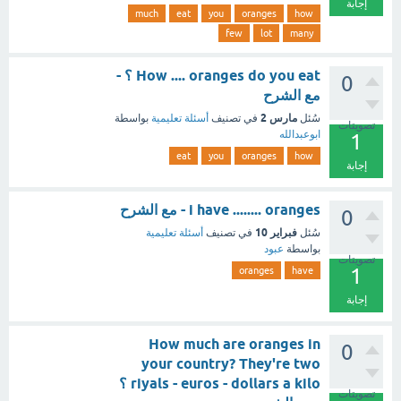
إجابة
much
eat
you
oranges
how
few
lot
many
How .... oranges do you eat ؟ -
0
مع الشرح
مارس 2
سُئل
في تصنيف
أسئلة تعليمية
بواسطة
تصويتات
ابوعبدالله
1
eat
you
oranges
how
إجابة
i have ........ oranges - مع الشرح
0
فبراير 10
سُئل
في تصنيف
أسئلة تعليمية
بواسطة
عبود
تصويتات
1
oranges
have
إجابة
How much are oranges in
0
your country? They're two
riyals - euros - dollars a kilo ؟
تصويتات