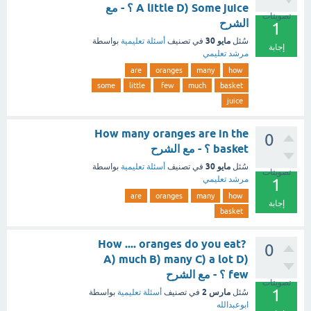
A little D) Some juice ؟ - مع
تصويتات
الشرح
1
مايو 30
سُئل
في تصنيف
أسئلة تعليمية
بواسطة
إجابة
مرشد تعليمي
are
oranges
many
how
some
little
few
much
basket
juice
How many oranges are in the
0
basket ؟ - مع الشرح
مايو 30
سُئل
في تصنيف
أسئلة تعليمية
بواسطة
تصويتات
مرشد تعليمي
1
are
oranges
many
how
إجابة
basket
How .... oranges do you eat?
0
A) much B) many C) a lot D)
few ؟ - مع الشرح
تصويتات
1
مارس 2
سُئل
في تصنيف
أسئلة تعليمية
بواسطة
ابوعبدالله