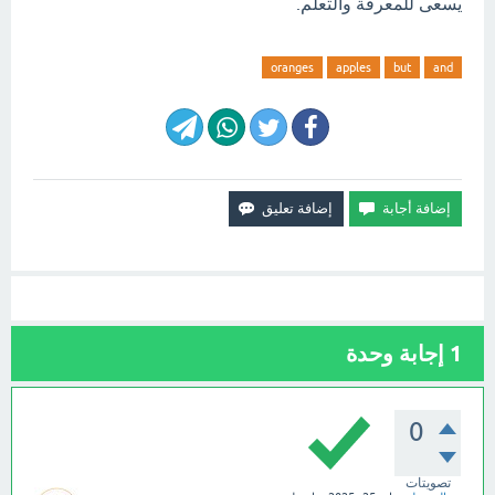
يسعى للمعرفة والتعلم.
oranges
apples
but
and
1
إجابة وحدة
0
تصويتات