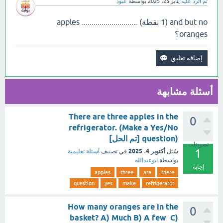
تم الرد عليه
يناير 25، 2025
بواسطة
عبود
and but no (1 نقطة) apples ............................
oranges؟
أسئلة مشابهة
There are three apples in the
0
refrigerator. (Make a Yes/No
question) [تم الحل]
تصويتات
1
أكتوبر 4، 2025
سُئل
في تصنيف
أسئلة تعليمية
بواسطة
ابوعبدالله
إجابة
apples
three
are
there
question
yes
make
refrigerator
How many oranges are in the
0
basket? A) Much B) A few C)