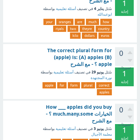
- مع الشرح
1
يناير 4
سُئل
في تصنيف
أسئلة تعليمية
بواسطة
إجابة
ابوعبدالله
your
oranges
are
much
how
riyals
two
theyre
country
kilo
dollars
euros
The correct plural form for
0
(apple) is: (A) apples (B)
apple ؟ - مع الشرح
تصويتات
1
يونيو 29
سُئل
في تصنيف
أسئلة تعليمية
بواسطة
نورة المجتهدة
إجابة
apple
for
form
plural
correct
apples
How ___ apples did you buy
0
الخيارات much.many.some ؟ -
مع الشرح
تصويتات
1
يونيو 3
سُئل
في تصنيف
أسئلة تعليمية
بواسطة
معلمة الأجيال
إجابة