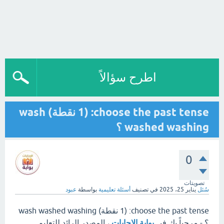
اطرح سؤالاً
choose the past tense: (1 نقطة) wash
washed washing ؟
0
تصويتات
سُئل
يناير 25، 2025
في تصنيف
أسئلة تعليمية
بواسطة
عبود
choose the past tense: (1 نقطة) wash washed washing
؟ - مرحباً بك في
بوابة الإجابات
، المصدر الرائد للتعليم