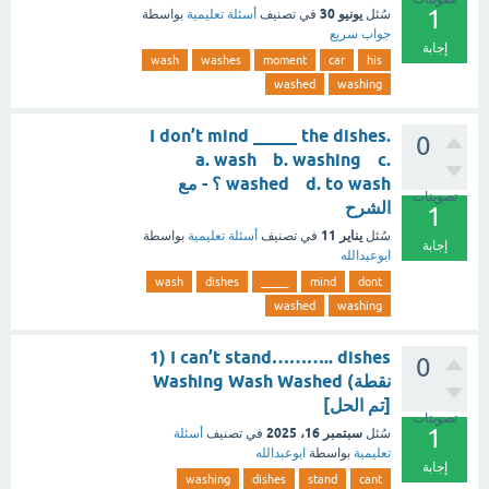
1
يونيو 30
سُئل
في تصنيف
أسئلة تعليمية
بواسطة
جواب سريع
إجابة
wash
washes
moment
car
his
washed
washing
I don’t mind _____ the dishes.
0
a. wash b. washing c.
washed d. to wash ؟ - مع
تصويتات
الشرح
1
يناير 11
سُئل
في تصنيف
أسئلة تعليمية
بواسطة
إجابة
ابوعبدالله
wash
dishes
_____
mind
dont
washed
washing
I can’t stand……….. dishes (1
0
نقطة) Washing Wash Washed
[تم الحل]
تصويتات
1
سبتمبر 16، 2025
سُئل
في تصنيف
أسئلة
تعليمية
بواسطة
ابوعبدالله
إجابة
washing
dishes
stand
cant