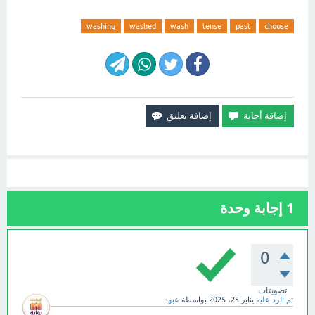
washing
washed
wash
tense
past
choose
1
إجابة وحدة
0
تصويتات
تم الرد عليه
يناير 25، 2025
بواسطة
عبود