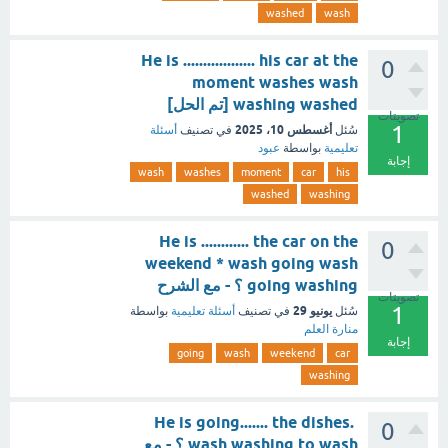
washed
wash
He is .................. his car at the
0
moment washes wash
washing washed [تم الحل]
تصويتات
1
أغسطس 10، 2025
سُئل
في تصنيف
أسئلة
تعليمية
بواسطة
عبود
إجابة
wash
washes
moment
car
his
washed
washing
He is ............ the car on the
0
weekend * wash going wash
going washing ؟ - مع الشرح
تصويتات
1
يونيو 29
سُئل
في تصنيف
أسئلة تعليمية
بواسطة
منارة العلم
إجابة
going
wash
weekend
car
washing
He is going....... the dishes.
0
wash washing to wash ؟ - مع