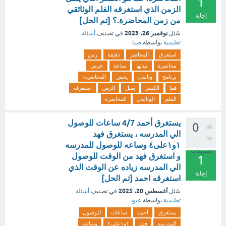
1
الزمن الذي استغرقه الفلم الوثائقي
إجابة
من زمن المحاضرة.؟ [تم الحل]
نوفمبر 26، 2023
سُئل
في تصنيف
أسئلة
تعليمية
بواسطة
صبا
استغرق
المحاضر
دقيقة
زمن
محاضرة
مدتها
ساعة
عرض
برنامج
وثاثقي
يخص
المحاضرة،
فما
الكسر
يمثل
الزمن
استغرقه
الفلم
الوثائقي
المحاضرة
يستغرق أحمد 4/7 ساعات للوصول
0
الي المدرسه ، يستغرق فهد
١و١على٤ وساعه للوصول للمدرسه
تصويتات
و استغرق فهد من الوقت للوصول
1
الي المدرسه زياده عن الوقت الذي
إجابة
استغرقه احمد [تم الحل]
أغسطس 20، 2025
سُئل
في تصنيف
أسئلة
تعليمية
بواسطة
عبود
يستغرق
أحمد
ساعات
للوصول
المدرسه
فهد
١و١على٤
وساعه