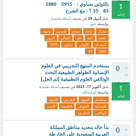
تصويتات
بالثواني يساوي : 2915 2880
1
83 35 ؟ - مع الشرح
إجابة
أبريل 29
سُئل
في تصنيف
أسئلة تعليمية
بواسطة
عبود
شاركَ
ماجدٌ
سباقٍ
للمشيٌ
وانهاه
دقيقة
ثانية
فإن
إجمالي
الزمن
استغرقه
بالثواني
يساوي
2915
83
2880
يستخدم المنهج التجريبي في العلوم
0
الإنسانية الظواهر الطبيعية البحث
الوثائقي العلوم التطبيقية [تم الحل]
تصويتات
1
أكتوبر 17، 2025
سُئل
في تصنيف
أسئلة تعليمية
بواسطة
ابوعبدالله
إجابة
يستخدم
المنهج
التجريبي
العلوم
الإنسانية
الظواهر
الطبيعية
البحث
الوثائقي
التطبيقية
بدأ خالد بتحديد مناطق المملكة
0
العربية السعودية على الخارطة