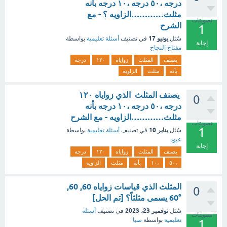
درجه ،٥٠ درجه ،١٠ درجه بأنه
مثلث…………الزاويه ؟ - مع
تصويتات
الشرح
1
يونيو 17
سُئل
في تصنيف
أسئلة تعليمية
بواسطة
إجابة
مفتاح النجاح
يصنف
المثلث
زواياه
١٢٠
درجه
بأنه
مثلث
الزاويه
‏ ‏يصنف المثلث ‏ ‏الذي زواياه ١٢٠
0
درجه ،٥٠ درجه ،١٠ درجه بأنه
مثلث…………الزاويه - مع الشرح
تصويتات
1
يناير 10
سُئل
في تصنيف
أسئلة تعليمية
بواسطة
عبود
إجابة
يصنف
المثلث
زواياه
١٢٠
درجه
،٥٠
،١٠
بأنه
مثلث
الزاويه
المثلث الذي قياسات زواياه 60, 60,
0
°60 يسمى مثلثاً؟ [تم الحل]
نوفمبر 23، 2023
سُئل
في تصنيف
أسئلة
تصويتات
تعليمية
بواسطة
صبا
1