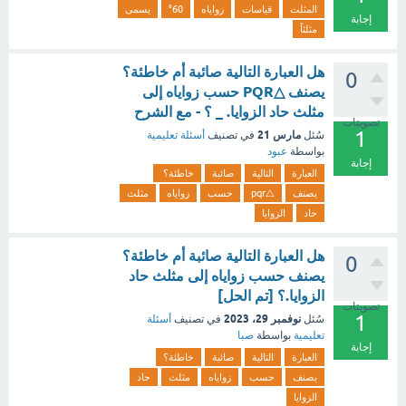
المثلث
قياسات
زواياه
°60
يسمى
إجابة
مثلثاً
هل العبارة التالية صائبة أم خاطئة؟
0
يصنف △PQR حسب زواياه إلى
مثلث حاد الزوايا. _ ؟ - مع الشرح
تصويتات
1
مارس 21
سُئل
في تصنيف
أسئلة تعليمية
بواسطة
عبود
إجابة
العبارة
التالية
صائبة
خاطئة؟
يصنف
△pqr
حسب
زواياه
مثلث
حاد
الزوايا
هل العبارة التالية صائبة أم خاطئة؟
0
يصنف حسب زواياه إلى مثلث حاد
الزوايا.؟ [تم الحل]
تصويتات
1
نوفمبر 29، 2023
سُئل
في تصنيف
أسئلة
تعليمية
بواسطة
صبا
إجابة
العبارة
التالية
صائبة
خاطئة؟
يصنف
حسب
زواياه
مثلث
حاد
الزوايا