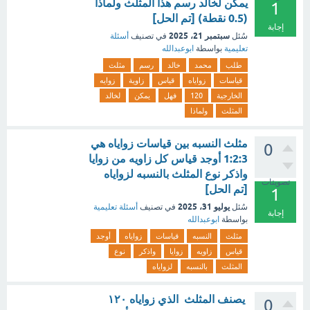
يمكن لخالد رسم هذا المثلث ولماذا
1
(0.5 نقطة) [تم الحل]
إجابة
سبتمبر 21، 2025
سُئل
في تصنيف
أسئلة
تعليمية
بواسطة
ابوعبدالله
طلب
محمد
خالد
رسم
مثلث
قياسات
زواياه
قياس
زاوية
زوايه
الخارجية
120
فهل
يمكن
لخالد
المثلث
ولماذا
مثلث النسبه بين قياسات زواياه هي
0
1:2:3 أوجد قياس كل زاويه من زوايا
واذكر نوع المثلث بالنسبه لزواياه
تصويتات
[تم الحل]
1
يوليو 31، 2025
سُئل
في تصنيف
أسئلة تعليمية
إجابة
بواسطة
ابوعبدالله
مثلث
النسبه
قياسات
زواياه
أوجد
قياس
زاويه
زوايا
واذكر
نوع
المثلث
بالنسبه
لزواياه
‏ ‏يصنف المثلث ‏ ‏الذي زواياه ١٢٠
0