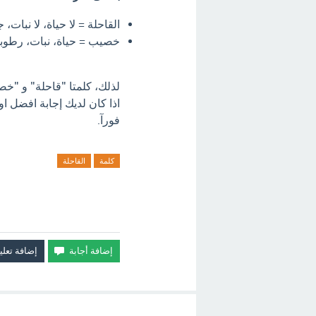
القاحلة = لا حياة، لا نبات،
خصيب = حياة، نبات، رطوبة،
لذلك، كلمتا "قاحلة" و "خص
اذا كان لديك إجابة افضل ا
فورآ.
كلمة
القاحلة