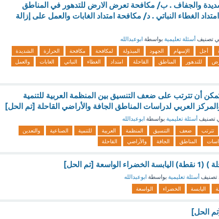
ديدة والجفاف . ب/ مكافحة تعرض الارض للتدهور في المناطق
تداد الغطاء النباتي . د/ مكافحة امتداد الغابات والعمل على إزالة
 تصنيف
أسئلة تعليمية
بواسطة
ابوعبدالله
أجل
الإسهام
الجهود
المبذولة
لمكافحة
مكافحة
الحرارة
الشديدة
رض
للتدهور
المناطق
القاحلة
امتداد
الغطاء
النباتي
الغابات
والعمل
ة يُمكن أن تترتب على ضعف التنسيق بين المنظمة العربية للتنمية
المركز العربي لدراسات المناطق الجافة والأراضي القاحلة [تم الحل]
 تصنيف
أسئلة تعليمية
بواسطة
ابوعبدالله
تترتب
ضعف
التنسيق
المنظمة
العربية
للتنمية
الصناعية
والتعدين
اسات
المناطق
الجافة
والأراضي
القاحلة
اسعة [تم الحل]
تصنيف
أسئلة تعليمية
بواسطة
ابوعبدالله
ة
اليابسة
الخضراء
الواسعة
تم الحل]