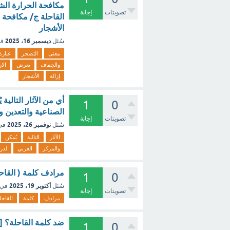
مكافحة الحرارة الش
تصويتات
إجابة
القاحلة ج/ مكافحة ام
الأشجار
ديسمبر 16، 2025
سُئل
في
معنى
التصحر
عبارة
والجفاف
تعرض
الا
إزالة
الأشجار
أي من الآثار التالي
1
0
الصناعية والتعدين و
تصويتات
إجابة
نوفمبر 26، 2025
سُئل
في
الآثار
التالية
يُمكن
والمركز
العربي
لدر
مرادف كلمة ( القاحلة ) (1 نقطة) اليابسة الخضراء الو
1
0
أكتوبر 19، 2025
سُئل
في 
تصويتات
إجابة
مرادف
كلمة
القاحل
ضد كلمة القاحلة؟ [
1
0