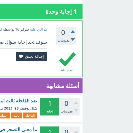
1
إجابة وحدة
تم الرد عليه
فبراير 16
بواسطة
اب
0
تصويتات
سوف تجد إجابة سؤال ضد ك
أفضل إجابة
أسئلة مشابهة
ضد القاحلة ثالث ابت
1
0
نوفمبر 28، 2023
سُئل
في
تصويتات
إجابة
القاحلة
ثالث
ابتدائ
ما معنى التصحر في ع
1
0