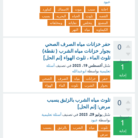
عبود
اجابة
سبب
موت
الاسماك
كماورد
القصه
تلوث
الحياه
البحريه
بسبب
المصنع
يتخلص
نفاياته
ومخلفاته
الكيماويه
مياه
النهر
حفر خزانات مياه الصرف الصحي
0
بجوار خزانات مياه الشرب ( نقطة)
تلوث الماء ، تلوث الهواء [تم الحل]
تصويتات
1
أغسطس 19، 2025
سُئل
في تصنيف
أسئلة
تعليمية
بواسطة
ابوعبدالله
إجابة
حفر
خزانات
مياه
الصرف
الصحي
بجوار
الشرب
تلوث
الماء
الهواء
تلوث مياه الشرب بالزئبق يسبب
0
مرض: [تم الحل]
يوليو 29، 2025
سُئل
في تصنيف
أسئلة تعليمية
تصويتات
بواسطة
عبود
1
تلوث
مياه
الشرب
بالزئبق
يسبب
إجابة
مرض