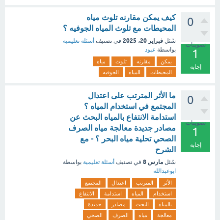
كيف يمكن مقارنه تلوث مياه
0
المحيطات مع تلوث المياه الجوفيه ؟
فبراير 20، 2025
سُئل
في تصنيف
أسئلة تعليمية
تصويتات
بواسطة
عبود
1
يمكن
مقارنه
تلوث
مياه
إجابة
المحيطات
المياه
الجوفيه
ما الأثر المترتب على اعتدال
0
المجتمع في استخدام المياه ؟
استدامة الانتفاع بالمياه البحث عن
تصويتات
مصادر جديدة معالجة مياه الصرف
1
الصحي تحلية مياه البحر ؟ - مع
إجابة
الشرح
مارس 8
سُئل
في تصنيف
أسئلة تعليمية
بواسطة
ابوعبدالله
الأثر
المترتب
اعتدال
المجتمع
استخدام
المياه
استدامة
الانتفاع
بالمياه
البحث
مصادر
جديدة
معالجة
مياه
الصرف
الصحي