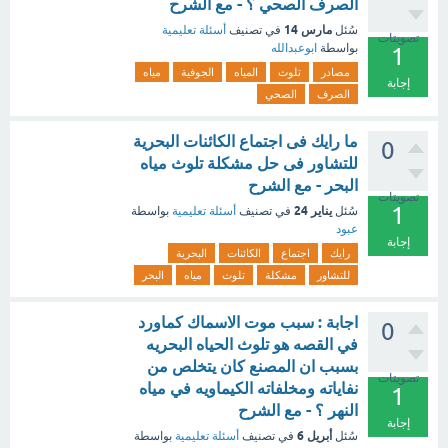
الصرف الصحي ؟ - مع الشرح
مارس 14
سُئل
في تصنيف
أسئلة تعليمية
تصويتات
بواسطة
ابوعبدالله
1
مصادر
تلوث
المياه
الجوفية
مياه
إجابة
الصرف
الصحي
ما رايك فى اجتماع الكائنات البحرية
0
للتشاور فى حل مشكلة تلوث مياه
البحر - مع الشرح
تصويتات
1
يناير 24
سُئل
في تصنيف
أسئلة تعليمية
بواسطة
عبود
إجابة
رايك
اجتماع
الكائنات
البحرية
للتشاور
مشكلة
تلوث
مياه
البحر
اجابة : سبب موت الاسماك كماورد
0
في القصه هو تلوث الحياه البحريه
بسبب ان المصنع كان يتخلص من
تصويتات
نفاياته ومخلفاته الكيماويه في مياه
1
النهر ؟ - مع الشرح
إجابة
أبريل 6
سُئل
في تصنيف
أسئلة تعليمية
بواسطة