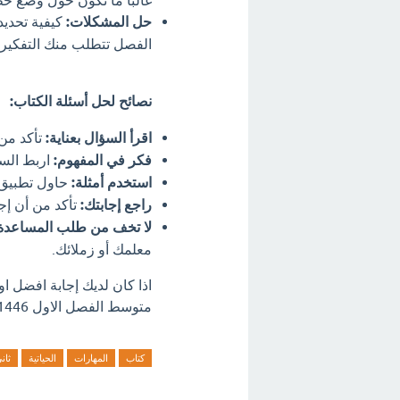
غالباً ما تكون حول وضع خ
حل المشكلات:
كيفية تحديد
الفصل تتطلب منك التفكير 
نصائح لحل أسئلة الكتاب:
اقرأ السؤال بعناية:
تأكد من 
فكر في المفهوم:
اربط السؤ
استخدم أمثلة:
حاول تطبيق 
راجع إجابتك:
تأكد من أن إج
لا تخف من طلب المساعدة
معلمك أو زملائك.
اذا كان لديك إجابة افضل ا
متوسط الفصل الاول 1446 ؟ اترك تعليق فورآ.
كتاب
المهارات
الحياتية
ثان