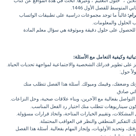
اين"، "حلول التعليم"، وغيرها. ابحث في هذه المواقع عن كتاب
ي المتوسط للفصل الأول 1446.
ام:
غالباً ما توجد مجموعات دراسية على تطبيقات الواتساب
اب الحلول والمعلومات.
لحصول على حلول دقيقة وموثوقة هي سؤال معلم المادة
حياتية وكيفية التعامل مع الأسئلة:
كز على تطوير قدراتك الشخصية والاجتماعية لمواجهة تحديات الحياة.
اً حول:
ك وضعفك، وقيمك وميولك. أسئلة هذا الفصل تتطلب منك
اتي صادق.
التواصل بفعالية مع الآخرين، وبناء علاقات صحية، وحل النزاعات.
 تكون سيناريوهات تتطلب منك اختيار رد الفعل المناسب.
 المشكلات، وتقييم الخيارات المتاحة، واتخاذ قرارات مسؤولة.
ك التفكير المنطقي والنظر في العواقب المحتملة.
تك، وتحديد الأولويات، وإنجاز المهام بفعالية. أسئلة هذا الفصل