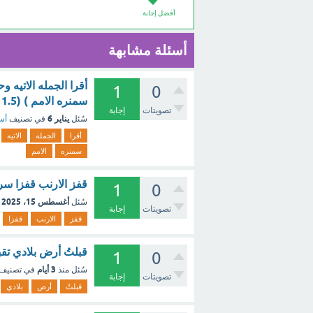
أفضل إجابة
أسئلة مشابهة
أقرا الجمله الاتيه
1
0
سمنره الامم ) (1.5 نقطة) - مع الشرح
تصويتات
إجابة
يناير 6
سُئل
في تصنيف
أسئ
أقرا
الجمله
الاتيه
سمنره
الامم
قفز الارنب قفزا سر
1
0
أغسطس 15، 2025
سُئل
تصويتات
إجابة
قفز
الارنب
قفزا
قبلتُ أرض بلادي تقبي
1
0
3 أيام
سُئل
منذ
في تصنيف
تصويتات
إجابة
قبلتُ
أرض
بلادي