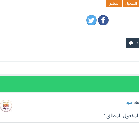
المفعول
المطلق
طة
عبود
المفعول المطلق؟