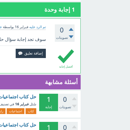
1
إجابة وحدة
تم الرد عليه
فبراير 16
بواسطة
عب
0
تصويتات
سوف تجد إجابة سؤال حل كتاب 
أفضل إجابة
أسئلة مشابهة
حل كتاب اجتماعيات رابع ابت
1
0
فبراير 16
سُئل
في تصنيف
تصويتات
إجابة
كتاب
اجتماعيات
راب
حل كتاب اجتماعيات خامس ا
1
0