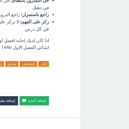
حلّ التمارين بانتظام:
حلّ ال
في ذهنك.
راجع باستمرار:
راجع الدروس
ركز على الفهم:
لا تركز على
في كل درس.
اذا كان لديك إجابة افضل 
ابتدائي الفصل الاول 1446 ؟ اترك تعليق فورآ.
كتاب
اجتماعيات
سادس
اب