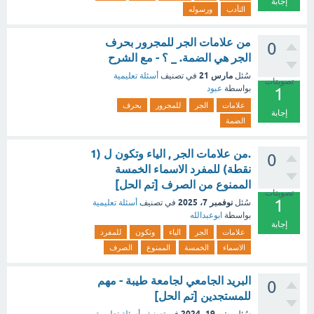
إجابة
التأدب
ورسوله
من علامات الجر للمجرور بحرف
0
الجر هي الضمة. _ ؟ - مع الشرح
مارس 21
سُئل
في تصنيف
أسئلة تعليمية
تصويتات
بواسطة
عبود
1
علامات
الجر
للمجرور
بحرف
إجابة
الضمة
.من علامات الجر , الياء وتكون ل (1
0
نقطة) للمفرد الاسماء الخمسة
الممنوع من الصرف [تم الحل]
تصويتات
1
نوفمبر 7، 2025
سُئل
في تصنيف
أسئلة تعليمية
بواسطة
ابوعبدالله
إجابة
علامات
الجر
الياء
وتكون
للمفرد
الاسماء
الخمسة
الممنوع
الصرف
البريد الجامعي لجامعة طيبة - مهم
0
للمستجدين [تم الحل]
يونيو 19، 2024