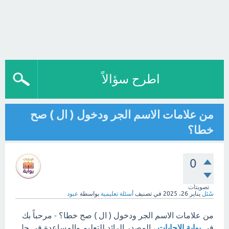
اطرح سؤالاً
من علامات الاسم الجر ودخول ( ال ) صح
خطا؟
0
تصويتات
سُئل
يناير 26، 2025
في تصنيف
أسئلة تعليمية
بواسطة
عبود
من علامات الاسم الجر ودخول ( ال ) صح خطا؟ - مرحباً بك
في
بوابة الإجابات
، المصدر الرائد للتعليم والمساعدة في حل