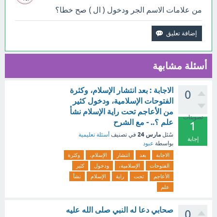
من علامات الاسم الجر ودخول ( ال ) صح خطا؟
أسئلة مشابهة
الاجابة : بعد انتشار الإسلام، وكثرة
0
الفتوحات الإسلامية، ودخول كثير
من الأعاجم تحت راية الإسلام نشأ
تصويتات
علم ؟.. - مع الشرح
1
مارس 24
سُئل
في تصنيف
أسئلة تعليمية
إجابة
بواسطة
عبود
الاجابة
بعد
انتشار
الإسلام،
وكثرة
الفتوحات
الإسلامية،
ودخول
كثير
الأعاجم
تحت
راية
الإسلام
نشأ
علم
صحابي دعا له النبي صلى الله عليه
0