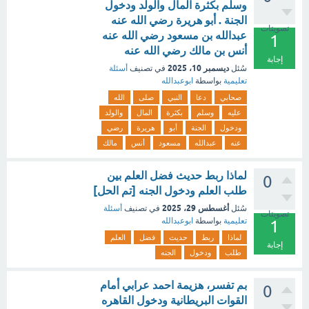
وسلم بكثرة المال والولد ودخول
الجنة . أبو هريرة رضي الله عنه
تصويتات
عبدالله بن مسعود رضي الله عنه
1
أنس بن مالك رضي الله عنه
إجابة
ديسمبر 10، 2025
سُئل
في تصنيف
أسئلة
تعليمية
بواسطة
ابوعبدالله
صحابي
دعا
النبي
صلى
الله
عليه
وسلم
بكثرة
المال
والولد
ودخول
الجنة
أبو
هريرة
رضي
عنه
عبدالله
مسعود
أنس
مالك
لماذا ربط حديث فضل العلم بين
0
طلب العلم ودخول الجنه [تم الحل]
أغسطس 29، 2025
سُئل
في تصنيف
أسئلة
تصويتات
تعليمية
بواسطة
ابوعبدالله
1
لماذا
ربط
حديث
فضل
العلم
إجابة
طلب
ودخول
الجنه
بم تفسر، هزيمة احمد عرابي أمام
0
القوات البريطانية ودخول القاهره