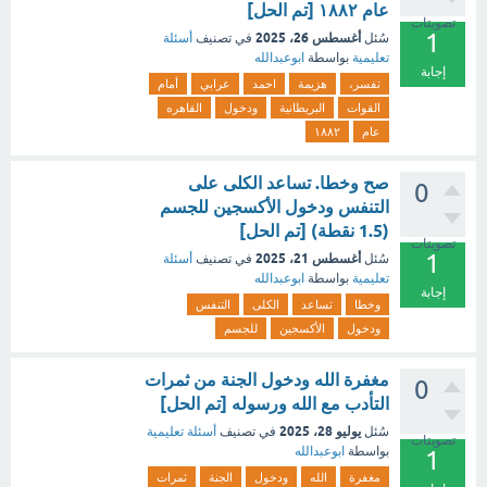
عام ١٨٨٢ [تم الحل]
تصويتات
1
أغسطس 26، 2025
سُئل
في تصنيف
أسئلة
تعليمية
بواسطة
ابوعبدالله
إجابة
تفسر،
هزيمة
احمد
عرابي
أمام
القوات
البريطانية
ودخول
القاهره
عام
١٨٨٢
صح وخطا. تساعد الكلى على
0
التنفس ودخول الأكسجين للجسم
(1.5 نقطة) [تم الحل]
تصويتات
1
أغسطس 21، 2025
سُئل
في تصنيف
أسئلة
تعليمية
بواسطة
ابوعبدالله
إجابة
وخطا
تساعد
الكلى
التنفس
ودخول
الأكسجين
للجسم
مغفرة الله ودخول الجنة من ثمرات
0
التأدب مع الله ورسوله [تم الحل]
يوليو 28، 2025
سُئل
في تصنيف
أسئلة تعليمية
تصويتات
بواسطة
ابوعبدالله
1
مغفرة
الله
ودخول
الجنة
ثمرات