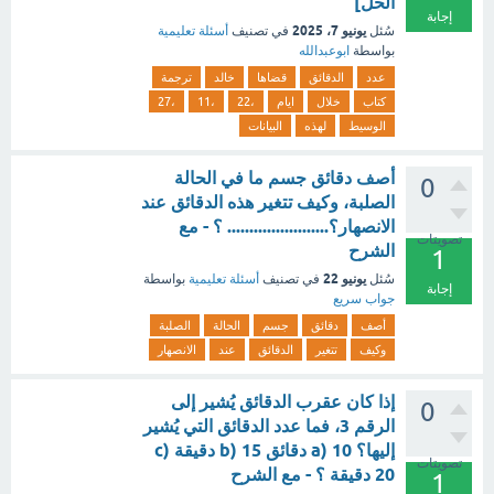
الحل]
إجابة
يونيو 7، 2025
سُئل
في تصنيف
أسئلة تعليمية
بواسطة
ابوعبدالله
عدد
الدقائق
قضاها
خالد
ترجمة
كتاب
خلال
ايام
،22
،11
،27
الوسيط
لهذه
البيانات
أصف دقائق جسم ما في الحالة
0
الصلبة، وكيف تتغير هذه الدقائق عند
الانصهار؟....................... ؟ - مع
تصويتات
الشرح
1
يونيو 22
سُئل
في تصنيف
أسئلة تعليمية
بواسطة
إجابة
جواب سريع
أصف
دقائق
جسم
الحالة
الصلبة
وكيف
تتغير
الدقائق
عند
الانصهار
إذا كان عقرب الدقائق يُشير إلى
0
الرقم 3، فما عدد الدقائق التي يُشير
إليها؟ a) 10 دقائق b) 15 دقيقة c)
تصويتات
20 دقيقة ؟ - مع الشرح
1