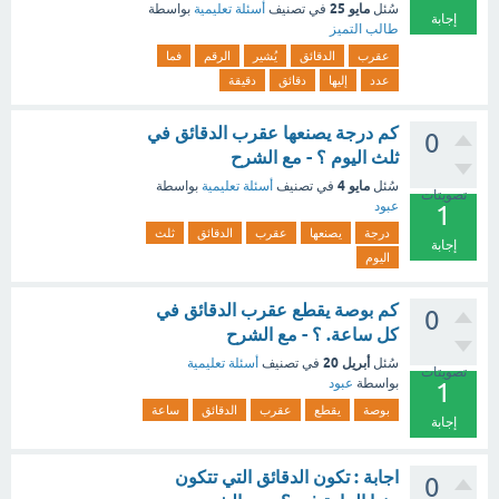
مايو 25
سُئل
في تصنيف
أسئلة تعليمية
بواسطة
إجابة
طالب التميز
عقرب
الدقائق
يُشير
الرقم
فما
عدد
إليها
دقائق
دقيقة
كم درجة يصنعها عقرب الدقائق في
0
ثلث اليوم ؟ - مع الشرح
مايو 4
سُئل
في تصنيف
أسئلة تعليمية
بواسطة
تصويتات
عبود
1
درجة
يصنعها
عقرب
الدقائق
ثلث
إجابة
اليوم
كم بوصة يقطع عقرب الدقائق في
0
كل ساعة. ؟ - مع الشرح
أبريل 20
سُئل
في تصنيف
أسئلة تعليمية
تصويتات
بواسطة
عبود
1
بوصة
يقطع
عقرب
الدقائق
ساعة
إجابة
اجابة : تكون الدقائق التي تتكون
0