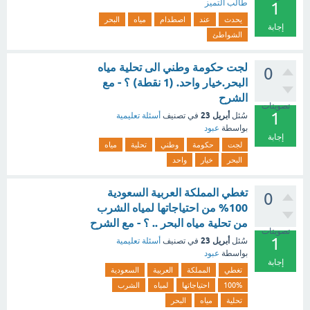
طالب التميز
1
يحدث
عند
اصطدام
مياه
البحر
إجابة
الشواطئ
لجت حكومة وطني الى تحلية مياه
0
البحر.خيار واحد. (1 نقطة) ؟ - مع
الشرح
تصويتات
1
أبريل 23
سُئل
في تصنيف
أسئلة تعليمية
بواسطة
عبود
إجابة
لجت
حكومة
وطني
تحلية
مياه
البحر
خيار
واحد
تغطي المملكة العربية السعودية
0
100% من احتياجاتها لمياه الشرب
من تحلية مياه البحر .. ؟ - مع الشرح
تصويتات
1
أبريل 23
سُئل
في تصنيف
أسئلة تعليمية
بواسطة
عبود
إجابة
تغطي
المملكة
العربية
السعودية
100%
احتياجاتها
لمياه
الشرب
تحلية
مياه
البحر