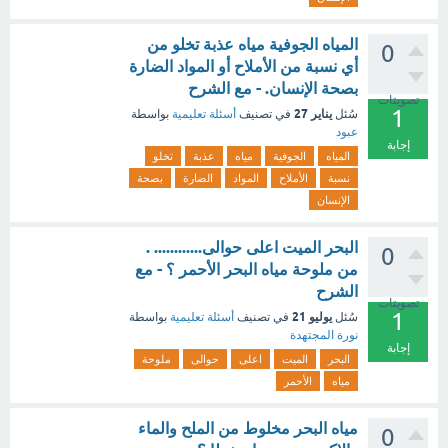
المياه الجوفية مياه عذبة تخلو من
0
أي نسبة من الأملاح أو المواد الضارة
بصحة الإنسان. - مع الشرح
تصويتات
1
يناير 27
سُئل
في تصنيف
أسئلة تعليمية
بواسطة
عبود
إجابة
المياه
الجوفية
مياه
عذبة
تخلو
نسبة
الأملاح
المواد
الضارة
بصحة
الإنسان
البحر الميت اعلى حوالى............ .
0
من ملوحة مياه البحر الأحمر ؟ - مع
الشرح
تصويتات
1
يوليو 21
سُئل
في تصنيف
أسئلة تعليمية
بواسطة
نورة المجتهدة
إجابة
البحر
الميت
اعلى
حوالى
ملوحة
مياه
الأحمر
مياه البحر مخلوط من الملح والماء
0