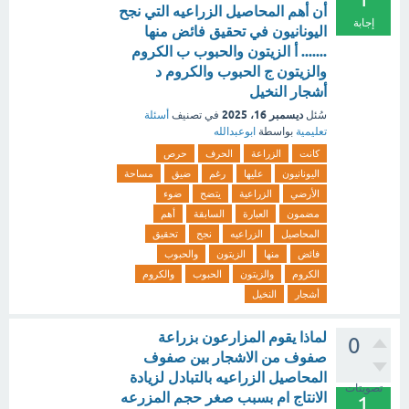
أن أهم المحاصيل الزراعيه التي نجح
إجابة
اليونانيون في تحقيق فائض منها
....... أ الزيتون والحبوب ب الكروم
والزيتون ج الحبوب والكروم د
أشجار النخيل
ديسمبر 16، 2025
سُئل
في تصنيف
أسئلة
تعليمية
بواسطة
ابوعبدالله
كانت
الزراعة
الحرف
حرص
اليونانيون
عليها
رغم
ضيق
مساحة
الأرضي
الزراعية
يتضح
ضوء
مضمون
العبارة
السابقة
أهم
المحاصيل
الزراعيه
نجح
تحقيق
فائض
منها
الزيتون
والحبوب
الكروم
والزيتون
الحبوب
والكروم
أشجار
النخيل
لماذا يقوم المزارعون بزراعة
0
صفوف من الاشجار بين صفوف
المحاصيل الزراعيه بالتبادل لزيادة
تصويتات
الانتاج ام بسبب صغر حجم المزرعه
1