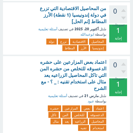
من المحاصيل ‏الاقتصادية التي تزرع
0
في دولة إندونيسيا‏ (1 نقطة) ‏الأرز
‏المطاط [تم الحل]
تصويتات
1
أكتوبر 20، 2025
سُئل
في تصنيف
أسئلة تعليمية
بواسطة
ابوعبدالله
إجابة
المحاصيل
الاقتصادية
تزرع
دولة
إندونيسيا
الأرز
المطاط
اعتماد بعض المزارعين على حشره
0
الدعسوقه للتخلص من حشره المن
التي تاكل المحاصيل الزراعيه يعد
تصويتات
مثال على استخدام تقنيه : _ ؟ - مع
1
الشرح
إجابة
مارس 21
سُئل
في تصنيف
أسئلة تعليمية
بواسطة
عبود
اعتماد
بعض
المزارعين
حشره
الدعسوقه
للتخلص
المن
تاكل
المحاصيل
الزراعيه
يعد
مثال
استخدام
تقنيه