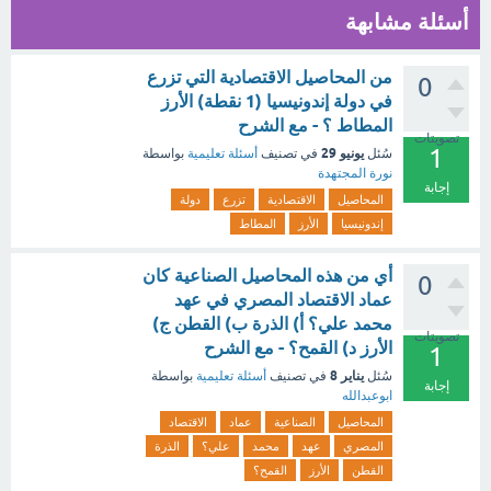
أسئلة مشابهة
من المحاصيل ‏الاقتصادية التي تزرع
0
في دولة إندونيسيا‏ (1 نقطة) ‏الأرز
‏المطاط ؟ - مع الشرح
تصويتات
1
يونيو 29
سُئل
في تصنيف
أسئلة تعليمية
بواسطة
نورة المجتهدة
إجابة
المحاصيل
الاقتصادية
تزرع
دولة
إندونيسيا
الأرز
المطاط
أي من هذه المحاصيل الصناعية كان
0
عماد الاقتصاد المصري في عهد
محمد علي؟ أ) الذرة ب) القطن ج)
تصويتات
الأرز د) القمح؟ - مع الشرح
1
يناير 8
سُئل
في تصنيف
أسئلة تعليمية
بواسطة
إجابة
ابوعبدالله
المحاصيل
الصناعية
عماد
الاقتصاد
المصري
عهد
محمد
علي؟
الذرة
القطن
الأرز
القمح؟