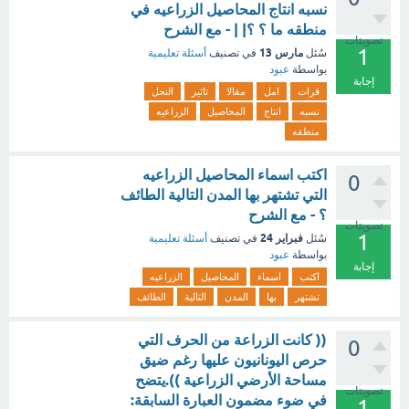
نسبه انتاج المحاصيل الزراعيه في
منطقه ما ؟ ؟| | - مع الشرح
تصويتات
1
مارس 13
سُئل
في تصنيف
أسئلة تعليمية
بواسطة
عبود
إجابة
قرات
امل
مقالا
تاثير
النحل
نسبه
انتاج
المحاصيل
الزراعيه
منطقه
اكتب اسماء المحاصيل الزراعيه
0
التي تشتهر بها المدن التالية الطائف
؟ - مع الشرح
تصويتات
1
فبراير 24
سُئل
في تصنيف
أسئلة تعليمية
بواسطة
عبود
إجابة
اكتب
اسماء
المحاصيل
الزراعيه
تشتهر
بها
المدن
التالية
الطائف
(( كانت الزراعة من الحرف التي
0
حرص اليونانيون عليها رغم ضيق
مساحة الأرضي الزراعية )).يتضح
تصويتات
في ضوء مضمون العبارة السابقة:
1