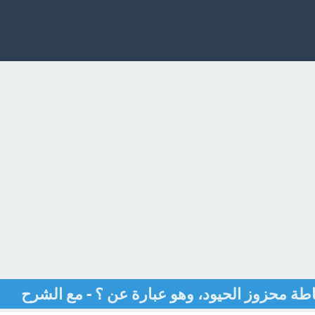
اطة محزوز الحيود، وهو عبارة عن ؟ - مع الشرح