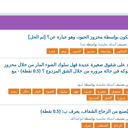
متكون بواسطة محزوز الحيود، وهو عبارة عن؟ [تم الحل]
تصنيف
أسئلة تعليمية
بواسطة
صبا
المتكون
بواسطة
محزوز
الحيود،
وهو
عبارة
د على شقوق صغيرة عديدة فهل سلوك الضوء المار من خلال محزوز
الحيود يشبه أكثر سلوكه في حالة مروره من خلال الشق المزدوج ؟ (0.5 نقطة) - مع
 تصنيف
أسئلة تعليمية
بواسطة
عبود
د
شقوق
صغيرة
عديدة
فهل
سلوك
الضوء
المار
خلال
يشبه
مروره
الشق
المزدوج
نع من الزجاج الشفاف، يعرف ب: (0.5 نقطة)
 تصنيف
أسئلة تعليمية
بواسطة
ابوعبدالله
الزجاج
الشفاف،
يعرف