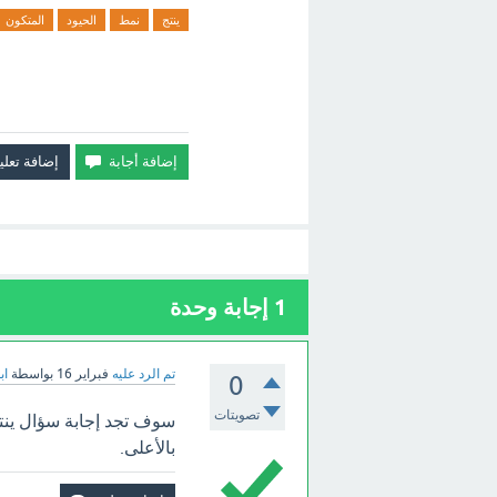
ينتج
نمط
الحيود
المتكون
1
إجابة وحدة
تم الرد عليه
فبراير 16
بواسطة
اب
0
تصويتات
سوف تجد إجابة سؤال ينتج
بالأعلى.