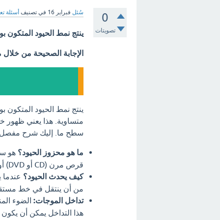
سُئل
فبراير 16
في تصنيف
أسئلة تع
0
تصويتات
ينتج نمط الحيود المتكون ب
الإجابة الصحيحة من خلال 
ينتج نمط الحيود المتكون ب
متساوية. هذا يعني ظهور
سطح ما. إليك شرح مفصل:
ما هو محزوز الحيود؟
هو سط
قرص مرن (CD أو DVD) أو شبكة خاصة مصممة لهذا الغرض.
كيف يحدث الحيود؟
عندما يم
من أن ينتقل في خط مستقيم
تداخل الموجات:
الضوء المن
هذا التداخل يمكن أن يكون ب