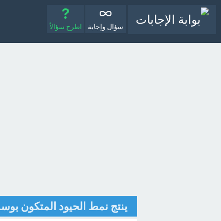
سؤال وإجابة
اطرح سؤالاً
ينتج نمط الحيود المتكون بوس