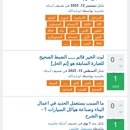
ديسمبر 12، 2025
سُئل
في تصنيف
أسئلة
تعليمية
بواسطة
ابوعبدالله
المراحل
الأساسية
لدورة
الخلية
cell
cycle
الانقسام
المتساوي
الطور
الثاني
طور
بناء
-dna
النمو
الأول
انقسام
السيتوبلازم
dna
البيني
ـــــ
ــــ
ليت الخير قائم ـــــ الضبط الصحيح
0
للعبارة السابقة هو [تم الحل]
أغسطس 15، 2025
سُئل
في تصنيف
أسئلة
تصويتات
تعليمية
بواسطة
ابوعبدالله
1
ليت
الخير
قائم
ـــــ
الضبط
إجابة
الصحيح
للعبارة
السابقة
ما السبب يستعمل الحديد في اعمال
0
البناء وصناعة هياكل السيارات ؟ -
مع الشرح
تصويتات
1
1 يوم
سُئل
منذ
في تصنيف
أسئلة تعليمية
بواسطة
مستشار تعليمي