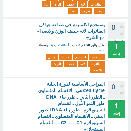
الطائرات
لانه
خفيف
الوزن
ولا
يصدا
صواب
خطأ
يستخدم الالمنيوم في صناعه هياكل
0
الطائرات لانه خفيف الوزن ولابصدا -
مع الشرح
تصويتات
1
يناير 30
سُئل
في تصنيف
أسئلة تعليمية
بواسطة
عبود
إجابة
يستخدم
الالمنيوم
صناعه
هياكل
الطائرات
لانه
خفيف
الوزن
ولابصدا
المراحل الأساسية لدورة الخلية
0
Cell Cycle هي: الانقسام المتساوي
ـ الطور الثاني ـ طور بناء -DNA
تصويتات
طور النمو الأول ـ انقسام
1
السيتوبلازم ـ طور بناء DNA الطور
إجابة
البيني ـ الانقسام المتساوي ـ انقسام
السيتوبلازم G1 ـــــ G2 ــــ انقسام
السيتوبلازم