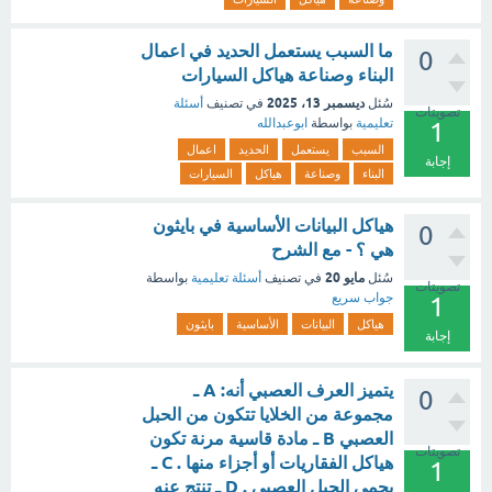
ما السبب يستعمل الحديد في اعمال
0
البناء وصناعة هياكل السيارات
ديسمبر 13، 2025
سُئل
في تصنيف
أسئلة
تصويتات
تعليمية
بواسطة
ابوعبدالله
1
السبب
يستعمل
الحديد
اعمال
إجابة
البناء
وصناعة
هياكل
السيارات
هياكل البيانات الأساسية في بايثون
0
هي ؟ - مع الشرح
مايو 20
سُئل
في تصنيف
أسئلة تعليمية
بواسطة
تصويتات
جواب سريع
1
هياكل
البيانات
الأساسية
بايثون
إجابة
يتميز العرف العصبي أنه: A ـ
0
مجموعة من الخلايا تتكون من الحبل
العصبي B ـ مادة قاسية مرنة تكون
تصويتات
هياكل الفقاريات أو أجزاء منها . C ـ
1
يحمي الحبل العصبي . D ـ تنتج عنه