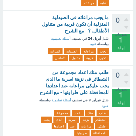
عليه
مراعاته
ما يجب مراعاته في الصيدلية
0
المنزلية أن تكون قريبة من متناول
الأطفال. ؟ - مع الشرح
تصويتات
1
أبريل 24
سُئل
في تصنيف
أسئلة تعليمية
بواسطة
عبود
إجابة
يجب
مراعاته
الصيدلية
المنزلية
تكون
قريبة
متناول
الأطفال
طلب منك اعداد مجموعة من
0
الشطائر فى نزهة اسرية ما الذى
يجب عليكى مراعاته عند اعدادها
تصويتات
للمحافظة على طراوتها - مع الشرح
1
فبراير 9
سُئل
في تصنيف
أسئلة تعليمية
بواسطة
إجابة
عبود
طلب
منك
اعداد
مجموعة
الشطائر
نزهة
اسرية
الذى
يجب
عليكى
مراعاته
عند
اعدادها
للمحافظة
طراوتها