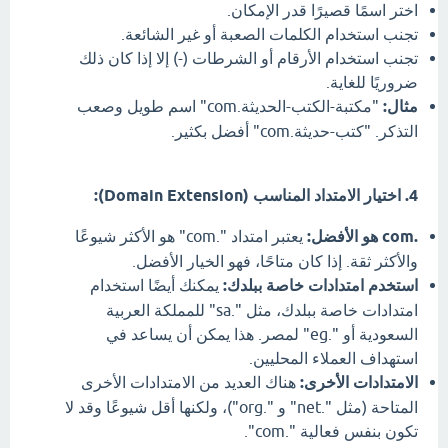
اختر اسمًا قصيرًا قدر الإمكان.
تجنب استخدام الكلمات الصعبة أو غير الشائعة.
تجنب استخدام الأرقام أو الشرطات (-) إلا إذا كان ذلك
ضروريًا للغاية.
مثال:
"مكتبة-الكتب-الحديثة.com" اسم طويل وصعب
التذكر. "كتب-حديثة.com" أفضل بكثير.
4. اختيار الامتداد المناسب (Domain Extension):
.com هو الأفضل:
يعتبر امتداد ".com" هو الأكثر شيوعًا
والأكثر ثقة. إذا كان متاحًا، فهو الخيار الأفضل.
استخدم امتدادات خاصة ببلدك:
يمكنك أيضًا استخدام
امتدادات خاصة ببلدك، مثل ".sa" للمملكة العربية
السعودية أو ".eg" لمصر. هذا يمكن أن يساعد في
استهداف العملاء المحليين.
الامتدادات الأخرى:
هناك العديد من الامتدادات الأخرى
المتاحة (مثل ".net" و ".org")، ولكنها أقل شيوعًا وقد لا
تكون بنفس فعالية ".com".