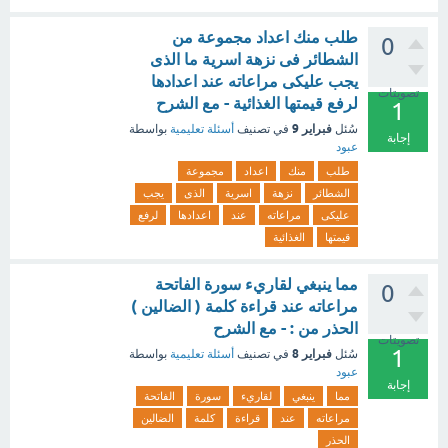
طلب منك اعداد مجموعة من
0
الشطائر فى نزهة اسرية ما الذى
يجب عليكى مراعاته عند اعدادها
تصويتات
لرفع قيمتها الغذائية - مع الشرح
1
فبراير 9
سُئل
في تصنيف
أسئلة تعليمية
بواسطة
إجابة
عبود
طلب
منك
اعداد
مجموعة
الشطائر
نزهة
اسرية
الذى
يجب
عليكى
مراعاته
عند
اعدادها
لرفع
قيمتها
الغذائية
مما ينبغي لقاريء سورة الفاتحة
0
مراعاته عند قراءة كلمة ( الضالين )
الحذر من : - مع الشرح
تصويتات
1
فبراير 8
سُئل
في تصنيف
أسئلة تعليمية
بواسطة
عبود
إجابة
مما
ينبغي
لقاريء
سورة
الفاتحة
مراعاته
عند
قراءة
كلمة
الضالين
الحذر