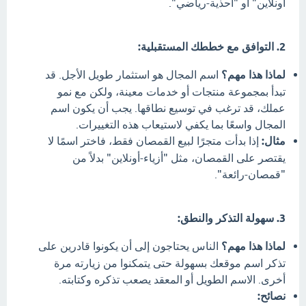
اونلاين" أو "أحذية-رياضي".
2. التوافق مع خططك المستقبلية:
لماذا هذا مهم؟
اسم المجال هو استثمار طويل الأجل. قد
تبدأ بمجموعة منتجات أو خدمات معينة، ولكن مع نمو
عملك، قد ترغب في توسيع نطاقها. يجب أن يكون اسم
المجال واسعًا بما يكفي لاستيعاب هذه التغييرات.
مثال:
إذا بدأت متجرًا لبيع القمصان فقط، فاختر اسمًا لا
يقتصر على القمصان، مثل "أزياء-أونلاين" بدلاً من
"قمصان-رائعة".
3. سهولة التذكر والنطق:
لماذا هذا مهم؟
الناس يحتاجون إلى أن يكونوا قادرين على
تذكر اسم موقعك بسهولة حتى يتمكنوا من زيارته مرة
أخرى. الاسم الطويل أو المعقد يصعب تذكره وكتابته.
نصائح: