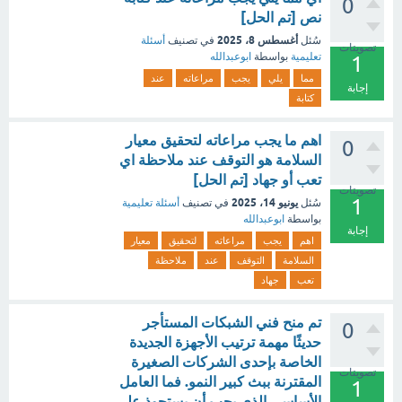
0
نص [تم الحل]
أغسطس 8، 2025
سُئل
في تصنيف
أسئلة
تصويتات
تعليمية
بواسطة
ابوعبدالله
1
مما
يلي
يجب
مراعاته
عند
إجابة
كتابة
اهم ما يجب مراعاته لتحقيق معيار
0
السلامة هو التوقف عند ملاحظة اي
تعب أو جهاد [تم الحل]
تصويتات
1
يونيو 14، 2025
سُئل
في تصنيف
أسئلة تعليمية
بواسطة
ابوعبدالله
إجابة
اهم
يجب
مراعاته
لتحقيق
معيار
السلامة
التوقف
عند
ملاحظة
تعب
جهاد
تم منح فني الشبكات المستأجر
0
حديثًا مهمة ترتيب الأجهزة الجديدة
الخاصة بإحدى الشركات الصغيرة
تصويتات
المقترنة ببث كبير النمو. فما العامل
1
الأساسي الذي يجب أن يستحوذ على