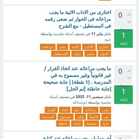
اختارى من الاداب الاتية ما يجب
0
مراعاته فى الحوار ثم ضعى رقمه
فى المستطيل - مع الشرح
تصويتات
1
يناير 11
سُئل
في تصنيف
أسئلة تعليمية
بواسطة
عبود
إجابة
اختارى
الاداب
الاتية
يجب
مراعاته
الحوار
ضعى
رقمه
المستطيل
ما يجب مراعاته عند اتخاذ القرار /
0
غير قانونياً وغير مسموح به في
المدرسة . (1 نقطة) إ جابة صحيحة
تصويتات
إجابة خاطئة [تم الحل]
1
سبتمبر 11، 2025
سُئل
في تصنيف
أسئلة
إجابة
تعليمية
بواسطة
ابوعبدالله
يجب
مراعاته
عند
اتخاذ
القرار
غير
قانونياً
وغير
مسموح
المدرسة
جابة
صحيحة
إجابة
خاطئة
أي مما يلي يجب مراعاته عند كتابة