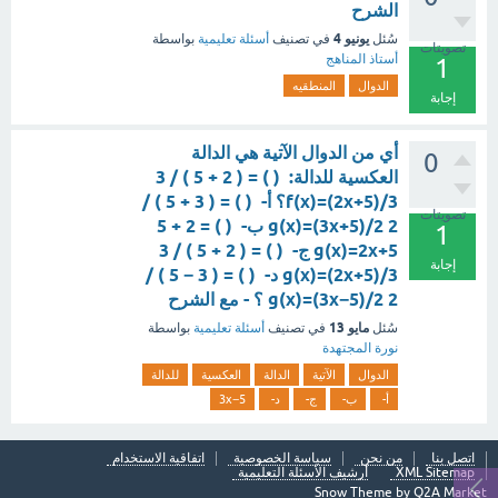
الشرح
يونيو 4
سُئل
في تصنيف
أسئلة تعليمية
بواسطة
تصويتات
أستاذ المناهج
1
الدوال
المنطقيه
إجابة
أي من الدوال الآتية هي الدالة
0
العكسية للدالة: ( ) = ( 2 + 5 ) / 3
f(x)=(2x+5)/3؟ أ- ( ) = ( 3 + 5 ) /
تصويتات
2 g(x)=(3x+5)/2 ب- ( ) = 2 + 5
1
g(x)=2x+5 ج- ( ) = ( 2 + 5 ) / 3
إجابة
g(x)=(2x+5)/3 د- ( ) = ( 3 − 5 ) /
2 g(x)=(3x−5)/2 ؟ - مع الشرح
مايو 13
سُئل
في تصنيف
أسئلة تعليمية
بواسطة
نورة المجتهدة
الدوال
الآتية
الدالة
العكسية
للدالة
أ-
ب-
ج-
د-
3x−5
اتصل بنا
من نحن
سياسة الخصوصية
اتفاقية الاستخدام
XML Sitemap
أرشيف الأسئلة التعليمية
Snow Theme by
Q2A Market