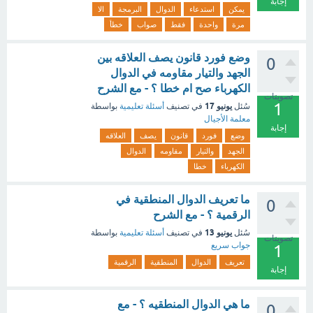
إجابة
يمكن
استدعاء
الدوال
البرمجة
الا
مرة
واحدة
فقط
صواب
خطأ
وضع فورد قانون يصف العلاقه بين
0
الجهد والتيار مقاومه في الدوال
الكهرباء صح ام خطا ؟ - مع الشرح
تصويتات
1
يونيو 17
سُئل
في تصنيف
أسئلة تعليمية
بواسطة
معلمة الأجيال
إجابة
وضع
فورد
قانون
يصف
العلاقه
الجهد
والتيار
مقاومه
الدوال
الكهرباء
خطا
ما تعريف الدوال المنطقية في
0
الرقمية ؟ - مع الشرح
يونيو 13
سُئل
في تصنيف
أسئلة تعليمية
بواسطة
تصويتات
جواب سريع
1
تعريف
الدوال
المنطقية
الرقمية
إجابة
ما هي الدوال المنطقيه ؟ - مع
0