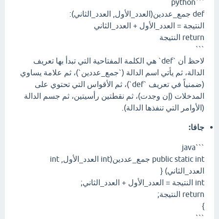
```python
def جمع_عددين(العدد_الأول, العدد_الثاني):
النتيجة = العدد_الأول + العدد_الثاني
return النتيجة
```
لاحظ أن `def` هي الكلمة المفتاحية التي تبدأ بها تعريف
الدالة، ثم يأتي اسم الدالة (`جمع_عددين`)، ثم علامة يساوي
(ضمنياً في تعريف `def`)، ثم الأقواس التي تحتوي على
المدخلات (إن وجدت)، ثم نقطتين رأسيتين، ثم جسم الدالة
(الأوامر التي تنفذها الدالة).
جافا:
```java
public static int جمع_عددين(int العدد_الأول, int
العدد_الثاني) {
int النتيجة = العدد_الأول + العدد_الثاني;
return النتيجة;
}
```