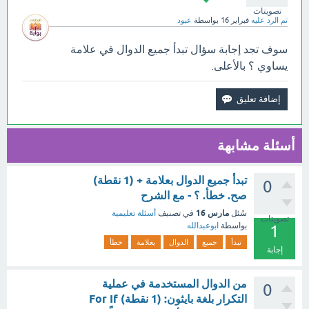
تصويتات
تم الرد عليه
فبراير 16
بواسطة
عبود
سوف تجد إجابة سؤال تبدأ جميع الدوال في علامة
يساوي ؟ بالأعلى.
أسئلة مشابهة
تبدأ جميع الدوال بعلامة + (1 نقطة)
0
صح. خطأ. ؟ - مع الشرح
مارس 16
سُئل
في تصنيف
أسئلة تعليمية
تصويتات
بواسطة
ابوعبدالله
1
تبدأ
جميع
الدوال
بعلامة
خطأ
إجابة
من الدوال المستخدمة في عملية
0
التكرار بلغة بايثون: (1 نقطة) For If