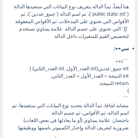
هنا أيضاً، تبدأ الدالة بتعريف نوع البيانات التي ستعيدها الدالة
(`public static int`)، ثم اسم الدالة (`جمع_عددين`)، ثم
الأقواس التي تحتوي على المدخلات، ثم الأقواس المعقوفة
`{}` التي تحتوي على جسم الدالة. علامة يساوي تستخدم
لتخصيص القيم للمتغيرات داخل الدالة.
سي++:
```c++
int جمع_عددين(int العدد_الأول, int العدد_الثاني) {
int النتيجة = العدد_الأول + العدد_الثاني;
return النتيجة;
}
```
مشابه لجافا، تبدأ الدالة بتحديد نوع البيانات التي ستعيدها، ثم
اسم الدالة، ثم الأقواس، ثم جسم الدالة.
باختصار، علامة يساوي (أو ما يعادلها في بعض اللغات)
ضرورية لتعريف الدالة وإخبار الكمبيوتر باسمها ووظيفتها.