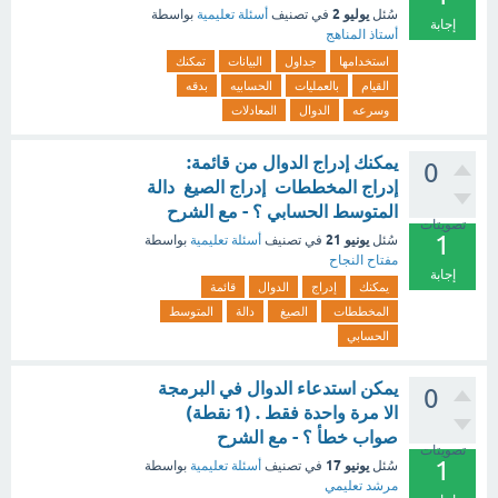
يوليو 2
سُئل
في تصنيف
أسئلة تعليمية
بواسطة
إجابة
أستاذ المناهج
استخدامها
جداول
البيانات
تمكنك
القيام
بالعمليات
الحسابيه
بدقه
وسرعه
الدوال
المعادلات
يمكنك إدراج الدوال من قائمة:
0
إدراج المخططات إدراج الصيغ دالة
المتوسط الحسابي ؟ - مع الشرح
تصويتات
1
يونيو 21
سُئل
في تصنيف
أسئلة تعليمية
بواسطة
مفتاح النجاح
إجابة
يمكنك
إدراج
الدوال
قائمة
المخططات
الصيغ
دالة
المتوسط
الحسابي
يمكن استدعاء الدوال في البرمجة
0
الا مرة واحدة فقط . (1 نقطة)
صواب خطأ ؟ - مع الشرح
تصويتات
1
يونيو 17
سُئل
في تصنيف
أسئلة تعليمية
بواسطة
مرشد تعليمي