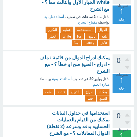
While الخيار الأول والثالث معاً ؟ -
تصويتات
مع الشرح
1
2 ساعات
سُئل
منذ
في تصنيف
أسئلة تعليمية
إجابة
بواسطة
مفتاح النجاح
الدوال
المستخدمة
عملية
التكرار
بلغة
بايثون
for
while
الخيار
الأول
والثالث
معاً
يمكنك ادراج الدوال من قائمة : ملف
0
- ادراج - الصيغ صح او خطأ ؟ - مع
الشرح
تصويتات
1
يوليو 20
سُئل
في تصنيف
أسئلة تعليمية
بواسطة
منارة العلم
إجابة
يمكنك
ادراج
الدوال
قائمة
ملف
الصيغ
خطأ
استخدامها في جداول البيانات
0
تمكنك من القيام بالعمليات
الحسابيه بدقه وسرعه (2 نقطة)
تصويتات
الدوال المعادلات ؟ - مع الشرح
1