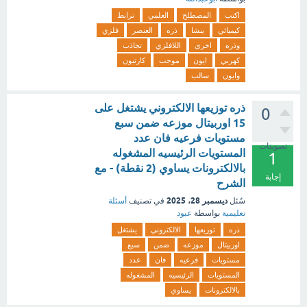
اكتب
المصطلح
العلمي
ترابط
كيميائي
ينشا
ذره
العنصر
فلزي
وذره
اخرى
اللافلزي
تجاذب
كهربي
ايون
موجب
كارتيون
وايون
سالب
ذره توزيعها الالكتروني يشتغل على
0
15 اوربيتال موزعه ضمن سبع
مستويات فرعيه فان عدد
تصويتات
المستويات الرئيسيه المشغوله
1
بالالكترونات يساوي (2 نقطة) - مع
إجابة
الشرح
ديسمبر 28، 2025
سُئل
في تصنيف
أسئلة
تعليمية
بواسطة
عبود
ذره
توزيعها
الالكتروني
يشتغل
اوربيتال
موزعه
ضمن
سبع
مستويات
فرعيه
فان
عدد
المستويات
الرئيسيه
المشغوله
بالالكترونات
يساوي