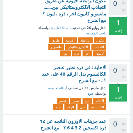
تتكون الرابطه الايونيه عن طريق
0
التجاذب الالكتروستاتيكي بين.......
ماتسونو كانيون اخر ، ذره ، ايون ؟ -
تصويتات
مع الشرح
1
يوليو 26
سُئل
في تصنيف
أسئلة تعليمية
بواسطة
إجابة
باحث المعرفة
تتكون
الرابطه
الايونيه
طريق
التجاذب
الالكتروستاتيكي
ماتسونو
كانيون
اخر
ذره
ايون
الاجابة : في ذره نظير عنصر
0
الكالسيوم يدل الرقم 40 على عدد
؟.. - مع الشرح
تصويتات
1
مارس 23
سُئل
في تصنيف
أسئلة تعليمية
بواسطة
عبود
إجابة
الاجابة
ذره
نظير
عنصر
الكالسيوم
يدل
الرقم
عدد
عدد جزيئات الاوزون الناتجه عن 12
0
ذره اكسجين 2 3 4 6 ؟ - مع الشرح