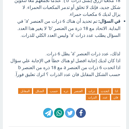
18 مكعبًا أزرق (تمثل ذرات 'b'). عندما تجمعهم معًا لتكوين
شكل جديد، فإنك لا تخلق أو تدمر المكعبات الحمراء. لا
يزال لديك 6 مكعبات حمراء.
في السؤال:
تم تحديد أن هناك 6 ذرات من العنصر 'a' في
البداية. الاتحاد مع 18 ذرة من العنصر 'b' لا يغير هذا العدد.
السؤال يطلب عدد ذرات 'a' وليس العدد الكلي للذرات.
لذلك، عدد ذرات العنصر 'a' يظل 6 ذرات.
اذا كان لديك إجابة افضل او هناك خطأ في الإجابة علي سؤال
اذا اتحدت 6 ذرات من العنصر a مع 18 ذره من العنصر b
حسب الشكل المقابل فان عدد الذرات ؟ اترك تعليق فورآ.
اذا
اتحدت
ذرات
العنصر
ذره
حسب
الشكل
المقابل
فان
عدد
الذرات