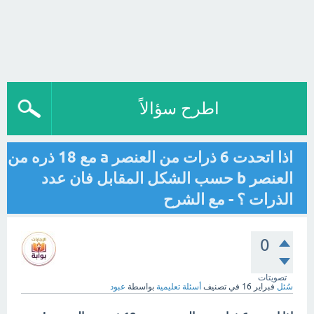
اطرح سؤالاً
اذا اتحدت 6 ذرات من العنصر a مع 18 ذره من
العنصر b حسب الشكل المقابل فان عدد
الذرات ؟ - مع الشرح
0
تصويتات
سُئل
فبراير 16
في تصنيف
أسئلة تعليمية
بواسطة
عبود