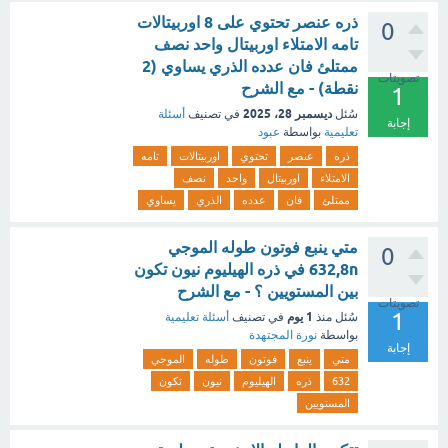
ذره عنصر تحتوي على 8 اوربيتالات
0
تامه الامتلاء اوربيتال واحد نصف
ممتلئ فان عدده الذري يساوي (2
تصويتات
نقطة) - مع الشرح
1
ديسمبر 28، 2025
سُئل
في تصنيف
أسئلة
إجابة
تعليمية
بواسطة
عبود
ذره
عنصر
تحتوي
اوربيتالات
تامه
الامتلاء
اوربيتال
واحد
نصف
ممتلئ
فان
عدده
الذري
يساوي
متي ينبع فوتون طوله الموجي
0
632,8n في ذره الهيليوم نيون تكون
بين المستويين ؟ - مع الشرح
تصويتات
1
1 يوم
سُئل
منذ
في تصنيف
أسئلة تعليمية
بواسطة
نورة المجتهدة
إجابة
متي
ينبع
فوتون
طوله
الموجي
632
ذره
الهيليوم
نيون
تكون
المستويين