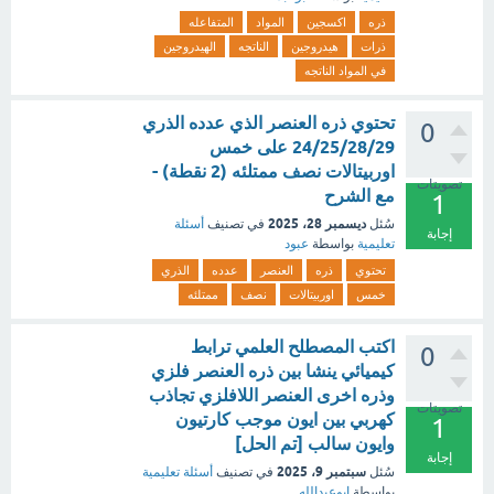
ذره
اكسجين
المواد
المتفاعله
ذرات
هيدروجين
الناتجه
الهيدروجين
في المواد الناتجه
تحتوي ذره العنصر الذي عدده الذري
0
24/25/28/29 على خمس
اوربيتالات نصف ممتلئه (2 نقطة) -
تصويتات
مع الشرح
1
ديسمبر 28، 2025
سُئل
في تصنيف
أسئلة
إجابة
تعليمية
بواسطة
عبود
تحتوي
ذره
العنصر
عدده
الذري
خمس
اوربيتالات
نصف
ممتلئه
اكتب المصطلح العلمي ترابط
0
كيميائي ينشا بين ذره العنصر فلزي
وذره اخرى العنصر اللافلزي تجاذب
تصويتات
كهربي بين ايون موجب كارتيون
1
وايون سالب [تم الحل]
إجابة
سبتمبر 9، 2025
سُئل
في تصنيف
أسئلة تعليمية
بواسطة
ابوعبدالله