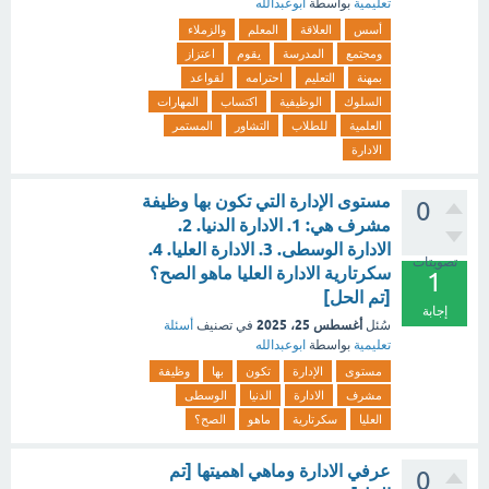
تعليمية
بواسطة
ابوعبدالله
أسس
العلاقة
المعلم
والزملاء
ومجتمع
المدرسة
يقوم
اعتزاز
بمهنة
التعليم
احترامه
لقواعد
السلوك
الوظيفية
اكتساب
المهارات
العلمية
للطلاب
التشاور
المستمر
الادارة
مستوى الإدارة التي تكون بها وظيفة
0
مشرف هي: 1. الادارة الدنيا. 2.
الادارة الوسطى. 3. الادارة العليا. 4.
تصويتات
سكرتارية الادارة العليا ماهو الصح؟
1
[تم الحل]
إجابة
أغسطس 25، 2025
سُئل
في تصنيف
أسئلة
تعليمية
بواسطة
ابوعبدالله
مستوى
الإدارة
تكون
بها
وظيفة
مشرف
الادارة
الدنيا
الوسطى
العليا
سكرتارية
ماهو
الصح؟
عرفي الادارة وماهي اهميتها [تم
0