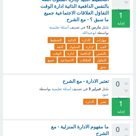
بالنفس الدافعية الذاتية ادارة الوقت
تصويتات
التفاؤل العلاقات الاجتماعية جميع
1
ما سبق ؟ - مع الشرح
إجابة
مارس 12
سُئل
في تصنيف
أسئلة تعليمية
بواسطة
ابوعبدالله
مهارات
الادارة
الذاتية
التخطيط
الجيد
لإدارة
السلوك
الثقة
بالنفس
الدافعية
ادارة
الوقت
التفاؤل
العلاقات
الاجتماعية
جميع
سبق
تعتبر الادارة - مع الشرح
0
فبراير 3
سُئل
في تصنيف
أسئلة تعليمية
بواسطة
عبود
تصويتات
1
تعتبر
الادارة
إجابة
ما مفهوم الادارة المنزلية - مع
0
الشرح