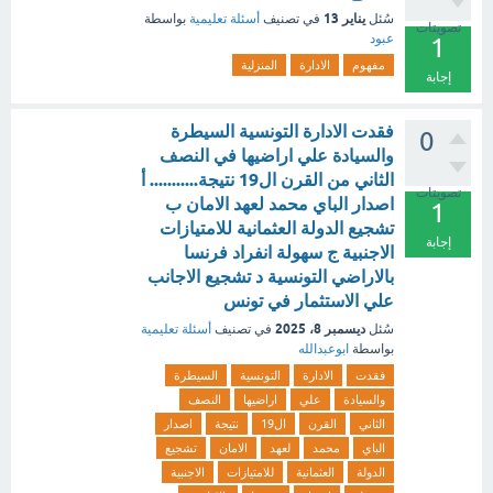
يناير 13
سُئل
في تصنيف
أسئلة تعليمية
بواسطة
تصويتات
عبود
1
مفهوم
الادارة
المنزلية
إجابة
فقدت الادارة التونسية السيطرة
0
والسيادة علي اراضيها في النصف
الثاني من القرن ال19 نتيجة........... أ
تصويتات
اصدار الباي محمد لعهد الامان ب
1
تشجيع الدولة العثمانية للامتيازات
إجابة
الاجنبية ج سهولة انفراد فرنسا
بالاراضي التونسية د تشجيع الاجانب
علي الاستثمار في تونس
ديسمبر 8، 2025
سُئل
في تصنيف
أسئلة تعليمية
بواسطة
ابوعبدالله
فقدت
الادارة
التونسية
السيطرة
والسيادة
علي
اراضيها
النصف
الثاني
القرن
ال19
نتيجة
اصدار
الباي
محمد
لعهد
الامان
تشجيع
الدولة
العثمانية
للامتيازات
الاجنبية