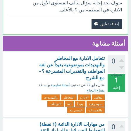
سوف تجد إجابة سؤال يتألف المستوى الأول من
الادارة في المنظمة من ؟ بالأعلى.
أسئلة مشابهة
تتعامل الادارة مع المخاطر
0
والتهديدات بموضوعية بعيداً عن لغة
العواطف والتقديرات المتسرعة ؟ -
تصويتات
مع الشرح
1
مايو 22
سُئل
في تصنيف
أسئلة تعليمية
بواسطة
إجابة
مفتاح النجاح
تتعامل
الادارة
المخاطر
والتهديدات
بموضوعية
بعيداً
لغة
العواطف
والتقديرات
المتسرعة
من مهارات الادارة الذاتية (1 نقطة)
0
التخطيط الجيد لإدارة السلوك الثقة