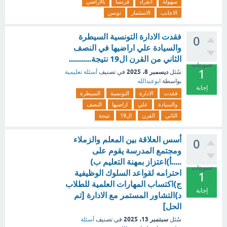
سهولة
انفراد
فرنسا
بالاراضي
الاجانب
الاستثمار
تونس
فقدت الادارة التونسية السيطرة
0
والسيادة علي اراضيها في النصف
الثاني من القرن ال19 نتيجة...........
تصويتات
1
ديسمبر 8، 2025
سُئل
في تصنيف
أسئلة تعليمية
بواسطة
ابوعبدالله
إجابة
فقدت
الادارة
التونسية
السيطرة
والسيادة
علي
اراضيها
النصف
الثاني
القرن
ال19
نتيجة
أسس العلاقة بين المعلم والزملاء
0
ومجتمع المدرسة يقوم على
.....أ)اعتزاز بمهنة التعليم ب)
تصويتات
احترامه لقواعد السلوك الوظيفية
1
ج)اكتساب المهارات العلمية للطلاب
إجابة
د)التشاور المستمر مع الادارة [تم
الحل]
سبتمبر 13، 2025
سُئل
في تصنيف
أسئلة