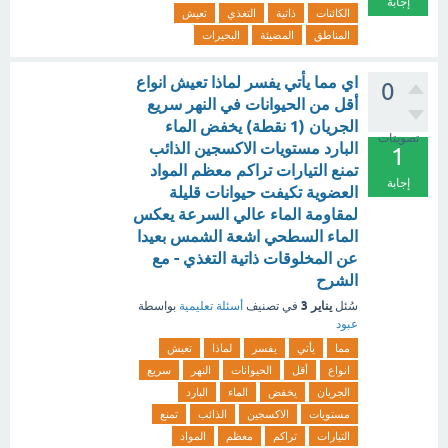
إجابة
الكائنات
ذاتية
التغذي
تعيش
المناطق
المضيئة
البحيرات
اي مما يأتي يفسر لماذا تعيش انواع
0
أقل من الحيوانات في النهر سريع
الجريان (1 نقطة) يخفض الماء
تصويتات
البارد مستويات الاكسجين الذائب
1
تمنع التيارات تراكم معظم المواد
إجابة
العضوية تكيفت حيوانات قليلة
لمقاومة الماء عالي السرعة يعكس
الماء السطحي اشعة الشمس بعيدا
عن المخلوقات ذاتية التغذي - مع
الشرح
يناير 3
سُئل
في تصنيف
أسئلة تعليمية
بواسطة
عبود
مما
يأتي
يفسر
لماذا
تعيش
انواع
أقل
الحيوانات
النهر
سريع
الجريان
يخفض
الماء
البارد
مستويات
الاكسجين
الذائب
تمنع
التيارات
تراكم
معظم
المواد