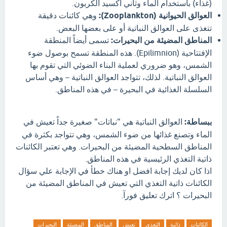
(غذاء) باستخدام الماء وثاني أكسيد الكربون.
العوالق الحيوانية (Zooplankton):
وهي كائنات دقيقة
تتغذى على العوالق النباتية أو على بعضها البعض.
المناطق المضيئة من البحيرات:
تسمى أيضاً المنطقة
الإفتتاحية (Epilimnion). هذه المنطقة تسمح بوصول ضوء
الشمس، وهو ضروري لعملية البناء الضوئي التي تقوم بها
العوالق النباتية. لذلك، تتواجد العوالق النباتية – وهي أساس
السلسلة الغذائية في البحيرة – في هذه المناطق.
ببساطة:
العوالق النباتية هي "نباتات" صغيرة جداً تعيش في
الماء وتصنع غذائها من ضوء الشمس، وهي تتواجد بكثرة في
المناطق السطحية المضيئة من البحيرات. وهي تعتبر الكائنات
ذاتية التغذي الرئيسية في هذه المناطق.
اذا كان لديك إجابة افضل او هناك خطأ في الإجابة علي سؤال
الكائنات ذاتية التغذي التي تعيش في المناطق المضيئة من
البحيرات ؟ اترك تعليق فورآ.
الكائنات
ذاتية
التغذي
تعيش
المناطق
المضيئة
البحيرات