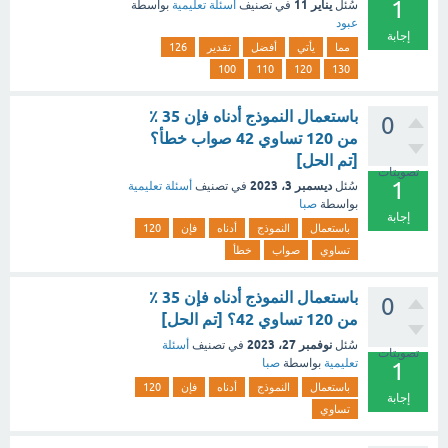
1
يناير 11
سُئل
في تصنيف
أسئلة تعليمية
بواسطة
عبود
إجابة
مما
يأتي
أفضل
تقدير
126
100
110
120
130
باستعمال النموذج أدناه فإن 35 ٪
0
من 120 تساوي 42 صواب خطأ؟
[تم الحل]
تصويتات
1
ديسمبر 3، 2023
سُئل
في تصنيف
أسئلة تعليمية
بواسطة
صبا
إجابة
باستعمال
النموذج
أدناه
فإن
120
تساوي
صواب
خطأ
باستعمال النموذج أدناه فإن 35 ٪
0
من 120 تساوي 42؟ [تم الحل]
نوفمبر 27، 2023
سُئل
في تصنيف
أسئلة
تصويتات
تعليمية
بواسطة
صبا
1
باستعمال
النموذج
أدناه
فإن
120
إجابة
تساوي