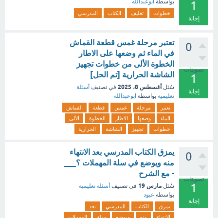
بواسطة
ابوعبدالله
1
خطوات
تغليف
الكتاب
المدرسي
إجابة
تعتبر مرحلة غمس قطعة القماش
0
في الماء ثم وضعها على الاطار
الخطوة الألى من خطوات تجهيز
تصويتات
الشاشة الحرارية [تم الحل]
1
أغسطس 8، 2025
سُئل
في تصنيف
أسئلة
إجابة
تعليمية
بواسطة
ابوعبدالله
تعتبر
مرحلة
غمس
قطعة
القماش
الماء
وضعها
الاطار
الخطوة
الألى
خطوات
تجهيز
الشاشة
الحرارية
يمزق الكتاب المدرسي بعد الانتهاء
0
منه ويوضع في سلة المهملات ؟___
- مع الشرح
تصويتات
1
مارس 19
سُئل
في تصنيف
أسئلة تعليمية
بواسطة
عبود
إجابة
يمزق
الكتاب
المدرسي
بعد
الانتهاء
منه
ويوضع
سلة
المهملات