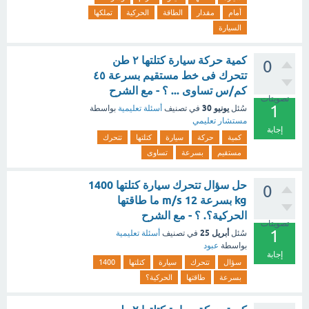
أمام
مقدار
الطاقة
الحركية
تملكها
السيارة
كمية حركة سيارة كتلتها ٢ طن
0
تتحرك فى خط مستقيم بسرعة ٤٥
كم/س تساوى ... ؟ - مع الشرح
تصويتات
1
يونيو 30
سُئل
في تصنيف
أسئلة تعليمية
بواسطة
مستشار تعليمي
إجابة
كمية
حركة
سيارة
كتلتها
تتحرك
مستقيم
بسرعة
تساوى
حل سؤال تتحرك سيارة كتلتها 1400
0
kg بسرعة 12 m/s ما طاقتها
الحركية؟. ؟ - مع الشرح
تصويتات
1
أبريل 25
سُئل
في تصنيف
أسئلة تعليمية
بواسطة
عبود
إجابة
سؤال
تتحرك
سيارة
كتلتها
1400
بسرعة
طاقتها
الحركية؟