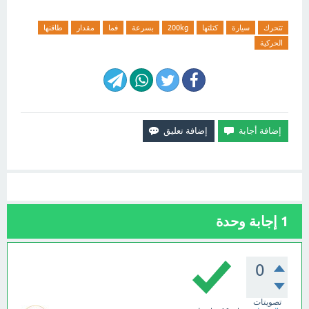
تتحرك
سيارة
كتلتها
200kg
بسرعة
فما
مقدار
طاقنها
الحركية
1
إجابة وحدة
0
تصويتات