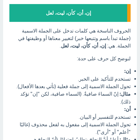
إن، أن، كأن، ليت، لعل
الحروف الناسخة هي كلمات تدخل على الجملة الاسمية
(جملة تبدأ باسم وتتبعها خبر) لتغيير معناها أو وظيفتها في
الجملة. هي:
إن، أن، كأن، ليت، لعل
.
لنوضح كل حرف على حدة:
إن:
تستخدم للتأكيد على الخبر.
تحول الجملة الاسمية إلى جملة فعلية (تأتي بعدها الأفعال).
مثال:
إنّ السماءَ صافيةٌ. (السماء صافية، لكن "إن" تؤكد
ذلك).
أن:
تستخدم للتفسير أو البيان.
تحول الجملة الاسمية إلى مفعول به لفعل محذوف (غالبًا
"أعلم" أو "أرى").
مثال:
أعلمُ أنَّ النجاحَ يتطلبُ اجتهادًا. (أنّ النجاحَ هي