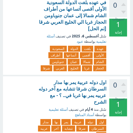
في عهده بلغت الدولة السعودية
0
الأولى أقصى أتساعها من ‏أطراف
الشام شمالا إلى عمان جنوباومن
تصويتات
الحجاز غربا الي الخليج العربي شرقا
1
[تم الحل]
إجابة
أغسطس 6، 2025
سُئل
في تصنيف
أسئلة
تعليمية
بواسطة
عبود
عهده
بلغت
الدولة
السعودية
الأولى
أقصى
أتساعها
أطراف
الشام
شمالا
عمان
جنوباومن
الحجاز
غربا
الخليج
العربي
شرقا
اول دوله عربية يمر بها مدار
0
السرطان شرقا تتشابه مع آخر دوله
عربيه يمر بها غربا في.. ؟ - مع
تصويتات
الشرح
1
4 أيام
سُئل
منذ
في تصنيف
أسئلة تعليمية
إجابة
بواسطة
أستاذ المناهج
اول
دوله
عربية
يمر
بها
مدار
السرطان
شرقا
تتشابه
آخر
عربيه