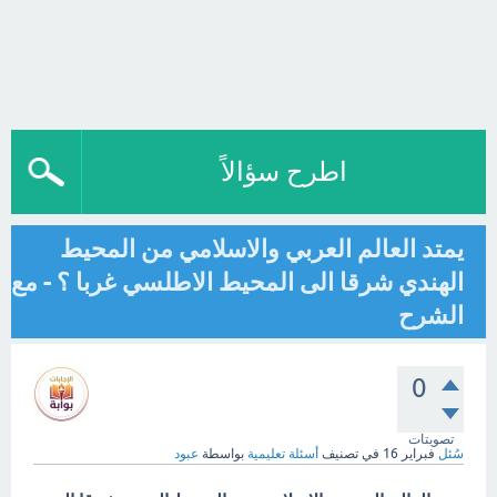
اطرح سؤالاً
يمتد العالم العربي والاسلامي من المحيط
الهندي شرقا الى المحيط الاطلسي غربا ؟ - مع
الشرح
0
تصويتات
سُئل
فبراير 16
في تصنيف
أسئلة تعليمية
بواسطة
عبود