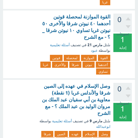
غربا
القوة الموازنة لمحصلة قوتين
0
أحدهما ٤٠ نيوتن شرقا والأخرى ٥٠
نيوتن غربا تساوي ١٠ نيوتن شرقا _
تصويتات
؟ - مع الشرح
1
مارس 21
سُئل
في تصنيف
أسئلة تعليمية
إجابة
بواسطة
عبود
القوة
الموازنة
لمحصلة
قوتين
أحدهما
نيوتن
شرقا
والأخرى
غربا
تساوي
وصل الإسلام في عهده إلى الصين
0
شرقا والأندلس غربا (1 نقطة)
‏معاوية بن أبي سفيان ‏عبد الملك بن
تصويتات
مروان ‏الوليد بن عبد الملك ؟ - مع
1
الشرح
إجابة
مارس 9
سُئل
في تصنيف
أسئلة تعليمية
بواسطة
ابوعبدالله
وصل
الإسلام
عهده
الصين
شرقا