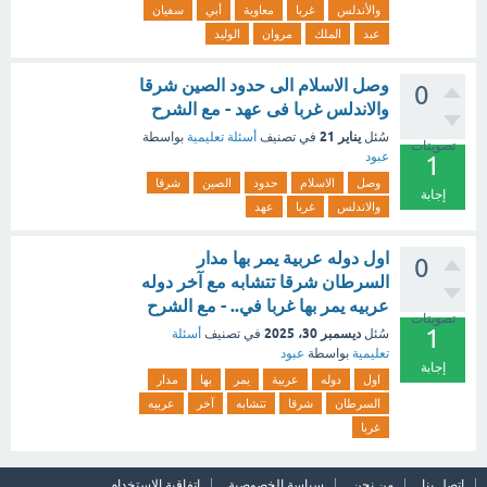
والأندلس
غربا
معاوية
أبي
سفيان
عبد
الملك
مروان
الوليد
وصل الاسلام الى حدود الصين شرقا
0
والاندلس غربا فى عهد - مع الشرح
يناير 21
سُئل
في تصنيف
أسئلة تعليمية
بواسطة
تصويتات
عبود
1
وصل
الاسلام
حدود
الصين
شرقا
إجابة
والاندلس
غربا
عهد
اول دوله عربية يمر بها مدار
0
السرطان شرقا تتشابه مع آخر دوله
عربيه يمر بها غربا في.. - مع الشرح
تصويتات
1
ديسمبر 30، 2025
سُئل
في تصنيف
أسئلة
تعليمية
بواسطة
عبود
إجابة
اول
دوله
عربية
يمر
بها
مدار
السرطان
شرقا
تتشابه
آخر
عربيه
غربا
اتصل بنا
من نحن
سياسة الخصوصية
اتفاقية الاستخدام