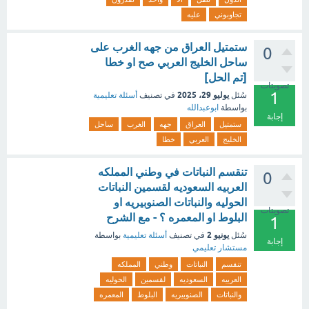
تجاوبوني
عليه
ستمتيل العراق من جهه الغرب على
0
ساحل الخليج العربي صح او خطا
[تم الحل]
تصويتات
1
يوليو 29، 2025
سُئل
في تصنيف
أسئلة تعليمية
بواسطة
ابوعبدالله
إجابة
ستمتيل
العراق
جهه
الغرب
ساحل
الخليج
العربي
خطا
تنقسم النباتات في وطني المملكه
0
العربيه السعوديه لقسمين النباتات
الحوليه والنباتات الصنوبيريه او
تصويتات
البلوط او المعمره ؟ - مع الشرح
1
يونيو 2
سُئل
في تصنيف
أسئلة تعليمية
بواسطة
إجابة
مستشار تعليمي
تنقسم
النباتات
وطني
المملكه
العربيه
السعوديه
لقسمين
الحوليه
والنباتات
الصنوبيريه
البلوط
المعمره