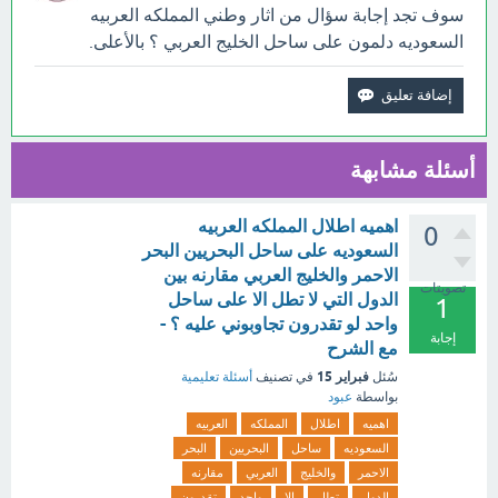
سوف تجد إجابة سؤال من اثار وطني المملكه العربيه
السعوديه دلمون على ساحل الخليج العربي ؟ بالأعلى.
أسئلة مشابهة
اهميه اطلال المملكه العربيه
0
السعوديه على ساحل البحريين البحر
الاحمر والخليج العربي مقارنه بين
تصويتات
الدول التي لا تطل الا على ساحل
1
واحد لو تقدرون تجاوبوني عليه ؟ -
إجابة
مع الشرح
فبراير 15
سُئل
في تصنيف
أسئلة تعليمية
بواسطة
عبود
اهميه
اطلال
المملكه
العربيه
السعوديه
ساحل
البحريين
البحر
الاحمر
والخليج
العربي
مقارنه
الدول
تطل
الا
واحد
تقدرون