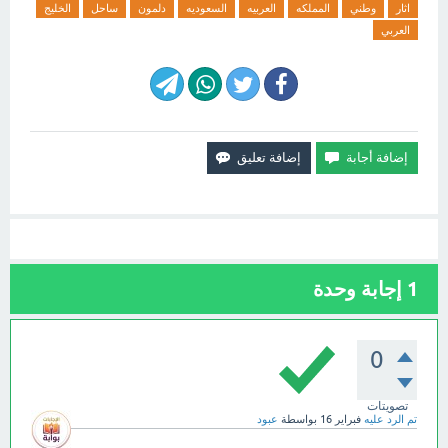
اثار
وطني
المملكه
العربيه
السعوديه
دلمون
ساحل
الخليج
العربي
1
إجابة وحدة
0
تصويتات
تم الرد عليه
فبراير 16
بواسطة
عبود