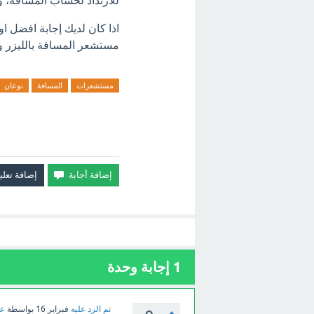
للارتداد لحساب المسافة، و
اذا كان لديك إجابة افضل 
مستشعر المسافة بالليزر و
مستشعرات
المسافة
نوعان
1
إجابة وحدة
تم الرد عليه
فبراير 16
بواسطة
عب