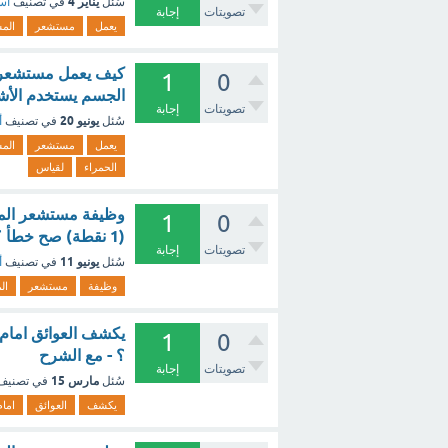
يناير 4
سُئل
في تصنيف
أسئ
تصويتات
إجابة
يعمل
مستشعر
الم
1
0
الجسم يستخدم الأش
تصويتات
إجابة
يونيو 20
سُئل
في تصنيف
أ
يعمل
مستشعر
الم
الحمراء
لقياس
وظيفة مستشعر المو
1
0
(1 نقطة) صح خطأ ؟ - مع الشرح
تصويتات
إجابة
يونيو 11
سُئل
في تصنيف
أ
وظيفة
مستشعر
ال
1
0
؟ - مع الشرح
تصويتات
إجابة
مارس 15
سُئل
في تصني
يكشف
العوائق
امام