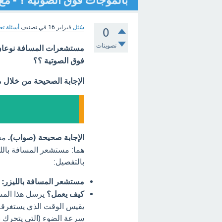
بالموجات فوق الصوتية ؟ - مع
سُئل
فبراير 16
في تصنيف
أسئلة تع
0
تصويتات
مستشعرات المسافة نوعان 
فوق الصوتية ؟؟
الإجابة الصحيحة من خلال 
الإجابة صحيحة (صواب).
مست
هما: مستشعر المسافة بالل
بالتفصيل:
مستشعر المسافة بالليزر:
كيف يعمل؟
يرسل هذا المست
يقيس الوقت الذي يستغرقه 
سرعة الضوء (التي يتحرك به