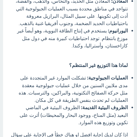
المعادن:
المعادن مثل الحديد، والنحاس، والذهب، والفضة،
تتواجد في مناطق محددة بسبب العمليات الجيولوجية التي
أدت إلى تكوينها. على سبيل المثال، البرازيل معروفة
باحتياطيات الحديد الضخمة، وجنوب أفريقيا غنية بالذهب.
اليورانيوم:
يستخدم في إنتاج الطاقة النووية، وهو أيضاً غير
موزع بانتظام. توجد احتياطيات كبيرة منه في دول مثل
كازاخستان، وأستراليا، وكندا.
لماذا هذا التوزيع غير المنتظم؟
العمليات الجيولوجية:
تشكلت الموارد غير المتجددة على
مدى ملايين السنين من خلال عمليات جيولوجية معقدة
مثل حركة الصفائح التكتونية، والبراكين، والترسبات. هذه
العمليات لم تحدث بنفس الطريقة في كل مكان.
الظروف البيئية القديمة:
الظروف البيئية في الماضي
البعيد (مثل المناخ، ووجود البحار والمحيطات) أثرت على
تكوين وتوزيع هذه الموارد.
اذا كان لديك إجابة افضل او هناك خطأ في الإجابة علي سؤال