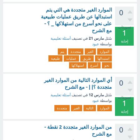
الموارد الغير متجددة هي التي يتم
0
استبدالها عن طريق عمليات طبيعية
على نحو أسرع من استهلاكها _ ؟ -
تصويتات
مع الشرح
1
مارس 21
سُئل
في تصنيف
أسئلة تعليمية
إجابة
بواسطة
عبود
الموارد
الغير
متجددة
يتم
استبدالها
طريق
عمليات
طبيعية
نحو
أسرع
استهلاكها
أي الموارد التالية من الموارد الغير
0
متجددة ؟| | - مع الشرح
مارس 12
سُئل
في تصنيف
أسئلة تعليمية
تصويتات
بواسطة
عبود
1
الموارد
التالية
الغير
متجددة
إجابة
من الموارد الغير متجددة 2 نقطة -
0
مع الشرح