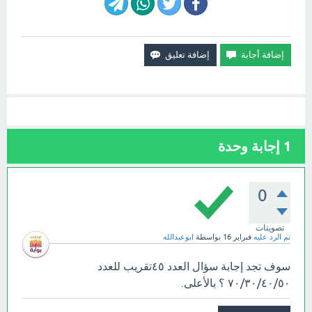
1
إجابة وحدة
0
تصويتات
تم الرد عليه
فبراير 16
بواسطة
ابوعبدالله
سوف تجد إجابة سؤال العدد ٤٥تقريب للعدد
٧٠/٣٠/٤٠/٥٠ ؟ بالأعلى.