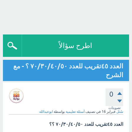
اطرح سؤالاً
العدد ٤٥تقريب للعدد ٧٠/٣٠/٤٠/٥٠ ؟ - مع
الشرح
0
تصويتات
سُئل
فبراير 16
في تصنيف
أسئلة تعليمية
بواسطة
ابوعبدالله
العدد ٤٥تقريب للعدد ٧٠/٣٠/٤٠/٥٠ ؟؟