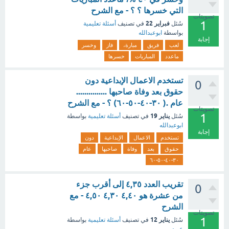
التي خسرها ؟ ؟ - مع الشرح
تصويتات
1
فبراير 22
سُئل
في تصنيف
أسئلة تعليمية
بواسطة
ابوعبدالله
إجابة
لعب
فريق
مبارة،
فاز
وخسر
ماعدد
المباريات
خسرها
تستخدم الاعمال الإبداعية دون
0
حقوق بعد وفاة صاحبها ...............
عام .( ٣٠-٤٠-٥٠-٦٠) ؟ - مع الشرح
تصويتات
1
يناير 19
سُئل
في تصنيف
أسئلة تعليمية
بواسطة
ابوعبدالله
إجابة
تستخدم
الاعمال
الإبداعية
دون
حقوق
بعد
وفاة
صاحبها
عام
٣٠-٤٠-٥٠-٦٠
تقريب العدد ٤,٣٥ إلى أقرب جزء
0
من عشرة هو ٤,٤٠ ٤,٣٠ ٤,٥٠ - مع
الشرح
تصويتات
1
يناير 12
سُئل
في تصنيف
أسئلة تعليمية
بواسطة