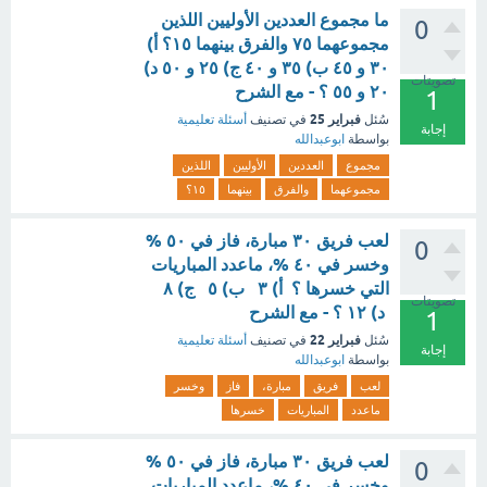
ما مجموع العددين الأوليين اللذين
0
مجموعهما ٧٥ والفرق بينهما ١٥؟ أ)
٣٠ و ٤٥ ب) ٣٥ و ٤٠ ج) ٢٥ و ٥٠ د)
تصويتات
٢٠ و ٥٥ ؟ - مع الشرح
1
فبراير 25
سُئل
في تصنيف
أسئلة تعليمية
إجابة
بواسطة
ابوعبدالله
مجموع
العددين
الأوليين
اللذين
مجموعهما
والفرق
بينهما
١٥؟
لعب فريق ٣٠ مبارة، فاز في ٥٠ %
0
وخسر في ٤٠ %، ماعدد المباريات
التي خسرها ؟ أ) ٣ ب) ٥ ج) ٨
تصويتات
د) ١٢ ؟ - مع الشرح
1
فبراير 22
سُئل
في تصنيف
أسئلة تعليمية
إجابة
بواسطة
ابوعبدالله
لعب
فريق
مبارة،
فاز
وخسر
ماعدد
المباريات
خسرها
لعب فريق ٣٠ مبارة، فاز في ٥٠ %
0
وخسر في ٤٠ %، ماعدد المباريات