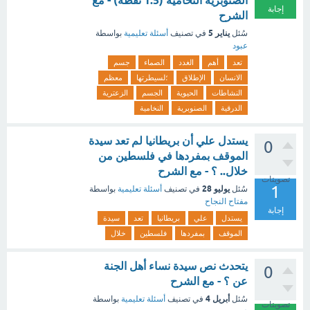
الصنوبرية النخامية (1.5 نقطة) - مع
إجابة
الشرح
يناير 5
سُئل
في تصنيف
أسئلة تعليمية
بواسطة
عبود
تعد
أهم
الغدد
الصماء
جسم
الانسان
الإطلاق
؛لسيطرتها
معظم
النشاطات
الحيوية
الجسم
الزعترية
الدرقية
الصنوبرية
النخامية
يستدل علي أن بريطانيا لم تعد سيدة
0
الموقف بمفردها في فلسطين من
خلال.. ؟ - مع الشرح
تصويتات
1
يوليو 28
سُئل
في تصنيف
أسئلة تعليمية
بواسطة
مفتاح النجاح
إجابة
يستدل
علي
بريطانيا
تعد
سيدة
الموقف
بمفردها
فلسطين
خلال
يتحدث نص سيدة نساء أهل الجنة
0
عن ؟ - مع الشرح
أبريل 4
سُئل
في تصنيف
أسئلة تعليمية
بواسطة
تصويتات