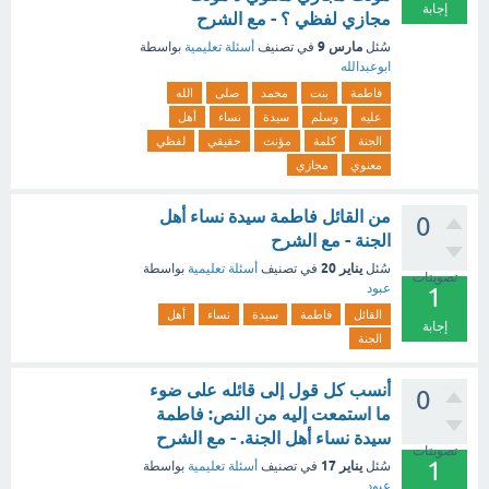
إجابة
مجازي لفظي ؟ - مع الشرح
مارس 9
سُئل
في تصنيف
أسئلة تعليمية
بواسطة
ابوعبدالله
فاطمة
بنت
محمد
صلى
الله
عليه
وسلم
سيدة
نساء
أهل
الجنة
كلمة
مؤنث
حقيقي
لفظي
معنوي
مجازي
من القائل فاطمة سيدة نساء أهل
0
الجنة - مع الشرح
يناير 20
سُئل
في تصنيف
أسئلة تعليمية
بواسطة
تصويتات
عبود
1
القائل
فاطمة
سيدة
نساء
أهل
إجابة
الجنة
أنسب كل قول إلى قائله على ضوء
0
ما استمعت إليه من النص: فاطمة
سيدة نساء أهل الجنة. - مع الشرح
تصويتات
1
يناير 17
سُئل
في تصنيف
أسئلة تعليمية
بواسطة
عبود