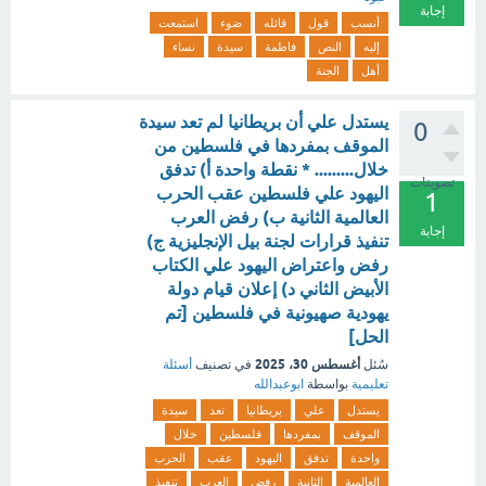
إجابة
أنسب
قول
قائله
ضوء
استمعت
إليه
النص
فاطمة
سيدة
نساء
أهل
الجنة
يستدل علي أن بريطانيا لم تعد سيدة
0
الموقف بمفردها في فلسطين من
خلال......... * نقطة واحدة أ) تدفق
تصويتات
اليهود علي فلسطين عقب الحرب
1
العالمية الثانية ب) رفض العرب
إجابة
تنفيذ قرارات لجنة بيل الإنجليزية ج)
رفض واعتراض اليهود علي الكتاب
الأبيض الثاني د) إعلان قيام دولة
يهودية صهيونية في فلسطين [تم
الحل]
أغسطس 30، 2025
سُئل
في تصنيف
أسئلة
تعليمية
بواسطة
ابوعبدالله
يستدل
علي
بريطانيا
تعد
سيدة
الموقف
بمفردها
فلسطين
خلال
واحدة
تدفق
اليهود
عقب
الحرب
العالمية
الثانية
رفض
العرب
تنفيذ