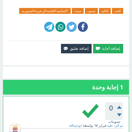
الغدد
التالية
تسمى
سيدة
؟النخامية-اللعابية-الزعترية-الصنوبرية
1
إجابة وحدة
0
تصويتات
تم الرد عليه
فبراير 16
بواسطة
ابوعبدالله