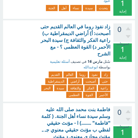
عبود
1
يتحدث
سيدة
نساء
أهل
الجنة
إجابة
زاد نفوذ روما في العالم القديم حتى
0
أصبحت: أ) أراضي الديمقراطية ب)
راعية الفكر والثقافة ج) سيدة البحر
تصويتات
الأحمر د) القوة العظمى ؟ - مع
1
الشرح
إجابة
مارس 16
سُئل
في تصنيف
أسئلة تعليمية
بواسطة
ابوعبدالله
زاد
نفوذ
روما
العالم
القديم
حتى
أصبحت
أراضي
الديمقراطية
راعية
الفكر
والثقافة
سيدة
البحر
الأحمر
القوة
العظمى
فاطمة بنت محمد صلى الله عليه
0
وسلم سيدة نساء أهل الجنة. ( كلمة
"فاطمة" ........) ا - مؤنث حقيقي
تصويتات
لفظي ب مؤنث حقيقي معنوي جـ ـ
1
مؤنث مجازي معنوي د مؤنث