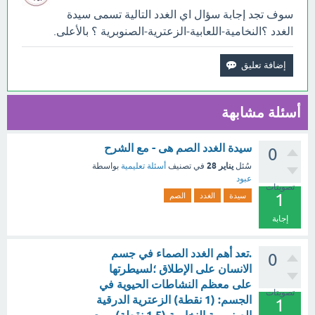
سوف تجد إجابة سؤال اي الغدد التالية تسمى سيدة
الغدد ؟النخامية-اللعابية-الزعترية-الصنوبرية ؟ بالأعلى.
أسئلة مشابهة
سيدة الغدد الصم هى - مع الشرح
0
يناير 28
سُئل
في تصنيف
أسئلة تعليمية
بواسطة
عبود
تصويتات
1
سيدة
الغدد
الصم
إجابة
.تعد أهم الغدد الصماء في جسم
0
الانسان على الإطلاق ؛لسيطرتها
على معظم النشاطات الحيوية في
تصويتات
الجسم: (1 نقطة) الزعترية الدرقية
1