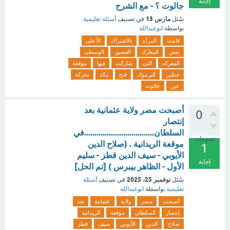
إجابة
جالوت ؟ - مع الشرح
مارس 13
سُئل
في تصنيف
أسئلة تعليمية
بواسطة
ابوعبدالله
قامت
المرأه
بالاشتراك
الأعلى
بعض
المعارك
العصور
الوسطى
المعركه
التى
شاركت
فيها
موقعة
حطين
اليرموك
فتح
مكه
معركة
عين
جالوت
أصبحت مصر ولاية عثمانية بعد
0
إنتصار
السلطان..................................في
تصويتات
موقعة الريدانية . (صلاح الدين
1
الأيوبي - سيف الدين قطز - سليم
إجابة
الأول - الظاهر بيبرس ) [تم الحل]
نوفمبر 25، 2025
سُئل
في تصنيف
أسئلة
تعليمية
بواسطة
ابوعبدالله
أصبحت
مصر
ولاية
عثمانية
بعد
إنتصار
السلطان
موقعة
الريدانية
صلاح
الدين
الأيوبي
سيف
قطز