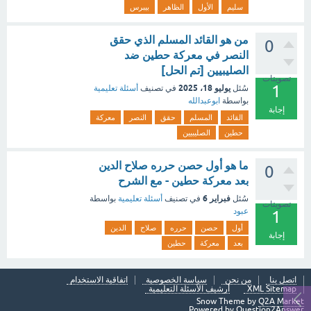
سليم
الأول
الظاهر
بيبرس
من هو القائد المسلم الذي حقق
0
النصر في معركة حطين ضد
الصليبيين [تم الحل]
تصويتات
1
يوليو 18، 2025
سُئل
في تصنيف
أسئلة تعليمية
بواسطة
ابوعبدالله
إجابة
القائد
المسلم
حقق
النصر
معركة
حطين
الصليبيين
ما هو أول حصن حرره صلاح الدين
0
بعد معركة حطين - مع الشرح
فبراير 6
سُئل
في تصنيف
أسئلة تعليمية
بواسطة
تصويتات
عبود
1
أول
حصن
حرره
صلاح
الدين
إجابة
بعد
معركة
حطين
اتصل بنا
من نحن
سياسة الخصوصية
اتفاقية الاستخدام
XML Sitemap
أرشيف الأسئلة التعليمية
Snow Theme by
Q2A Market
Powered by
Question2Answer