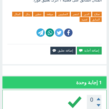
المثال السابق على قضية ؟ اترك تعليق فورآ.
صلاح
الدين
انتصر
الصليبيين
موقعة
حطين
يدلل
المثال
السابق
قضية
1
إجابة وحدة
0