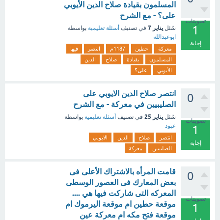
المسلمون بقيادة صلاح الدين الأيوبي
على؟ - مع الشرح
تصويتات
1
يناير 7
سُئل
في تصنيف
أسئلة تعليمية
بواسطة
ابوعبدالله
إجابة
معركة
حطين
1187م
انتصر
فيها
المسلمون
بقيادة
صلاح
الدين
الأيوبي
على؟
انتصر صلاح الدين الايوبي على
0
الصليبيين في معركة - مع الشرح
يناير 25
سُئل
في تصنيف
أسئلة تعليمية
بواسطة
تصويتات
عبود
1
انتصر
صلاح
الدين
الايوبي
إجابة
الصليبيين
معركة
قامت المرأه بالاشتراك الأعلى فى
0
بعض المعارك فى العصور الوسطى
المعركه التى شاركت فيها هي ....
تصويتات
موقعة حطين ام موقعة اليرموك ام
1
موقعة فتح مكه ام معركة عين