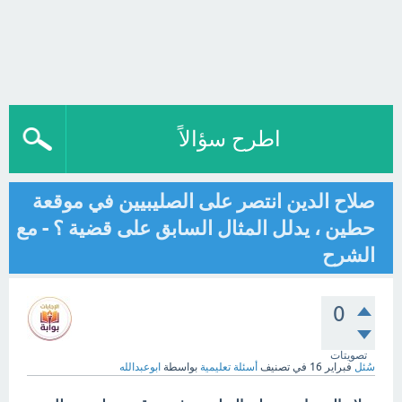
اطرح سؤالاً
صلاح الدين انتصر على الصليبيين في موقعة
حطين ، يدلل المثال السابق على قضية ؟ - مع
الشرح
0
تصويتات
سُئل
فبراير 16
في تصنيف
أسئلة تعليمية
بواسطة
ابوعبدالله