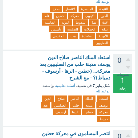
ابوعبدالله
النتيجة
المباشرة
لانتصار
صلاح
الدين
الأيوبي
معركة
حطين
عام
٥٨٣
هـ؟
سقوط
الدولة
العباسية
بداية
الحملات
الصليبية
تأسيس
الأيوبية
استعادة
بيت
المقدس
الصليبيين
استعاد الملك الناصر صلاح الدين
0
يوسف مدينة حلب من الصليبيين بعد
معركة... (حطين - الرها - أرسوف -
تصويتات
دمياط)؟ - مع الشرح
1
يناير 7
سُئل
في تصنيف
أسئلة تعليمية
بواسطة
إجابة
ابوعبدالله
استعاد
الملك
الناصر
صلاح
الدين
يوسف
مدينة
حلب
الصليبيين
بعد
معركة
حطين
الرها
أرسوف
دمياط
انتصر المسلمون في معركة حطين
0