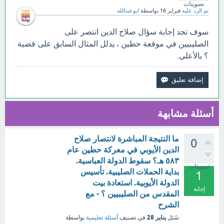
تصويتات
تم الرد عليه
فبراير 16
بواسطة
ابوعبدالله
سوف تجد إجابة سؤال صلاح الدين انتصر على
الصليبيين في موقعة حطين ، يدلل المثال السابق على قضية
؟ بالأعلى.
أسئلة مشابهة
ما النتيجة المباشرة لانتصار صلاح
0
الدين الأيوبي في معركة حطين عام
٥٨٣ هـ؟ سقوط الدولة العباسية.
تصويتات
بداية الحملات الصليبية. تأسيس
1
الدولة الأيوبية. استعادة بيت
إجابة
المقدس من الصليبيين ؟ - مع
الشرح
يناير 28
سُئل
في تصنيف
أسئلة تعليمية
بواسطة