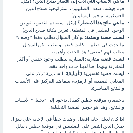
ما هي الأسباب التي أدت إلى انتصار صلاح الدين؟
(مثل:
قوة جيشه، ضعف الصليبيين، استراتيجية صلاح الدين
العسكرية، توحيد المسلمين).
ما هي نتائج هذا الانتصار؟
(مثل: استعادة القدس، تقويض
الوجود الصليبي في المنطقة، تعزيز مكانة صلاح الدين).
ليست قضية وصفية:
لو كان السؤال يطلب فقط *وصف*
ما حدث في حطين، لكانت قضية وصفية. لكن السؤال
يطلب فهم *معنى* هذا الحدث وأهميته.
ليست قضية مقارنة:
المقارنة تتطلب وجود حدثين أو أكثر
للمقارنة بينهما. هنا لدينا حدث واحد فقط.
ليست قضية تفسيرية (تأويلية):
التفسيرية تركز على
المعاني الضمنية أو الرمزية، بينما هنا التركيز على الأسباب
والنتائج المباشرة.
باختصار، موقعة حطين كمثال تدعونا إلى *تحليل* الأسباب
والنتائج، وهذا هو جوهر القضية التحليلية.
اذا كان لديك إجابة افضل او هناك خطأ في الإجابة علي سؤال
صلاح الدين انتصر على الصليبيين في موقعة حطين ، يدلل