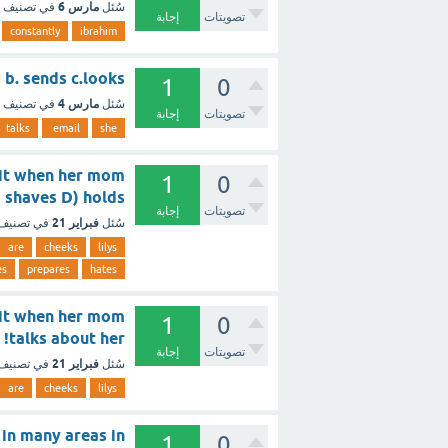
مارس 6
سُئل
في تصنيف
تصويتات
إجابة
constantly
ibrahim
 a.talks b. sends c.looks
1
0
مارس 4
سُئل
في تصنيف
تصويتات
إجابة
talks
email
she
... it when her mom
1
0
es C) shaves D) holds
تصويتات
إجابة
فبراير 21
سُئل
في تصنيف
are
cheeks
lilys
es
prepares
hates
... it when her mom
1
0
talks about her! ؟ - مع الشرح
تصويتات
إجابة
فبراير 21
سُئل
في تصنيف
are
cheeks
lilys
.. in many areas in
1
0