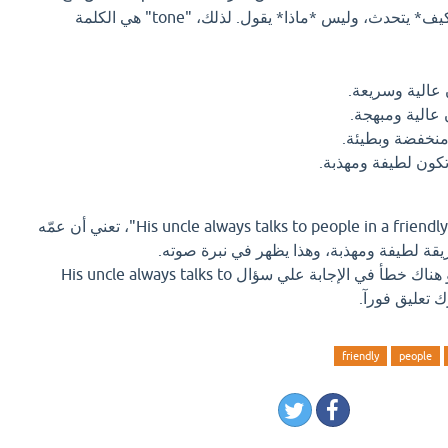
الآخرين. نحن نريد وصف *كيف* يتحدث، وليس *ماذا* يقول. لذلك، "tone" هي الكلمة
عالية وسريعة.
عالية ومبهجة.
منخفضة وبطيئة.
تكون لطيفة ومهذبة.
في الجملة الأصلية، "His uncle always talks to people in a friendly tone"، تعني أن عمّه
ريقة لطيفة ومهذبة، وهذا يظهر في نبرة صوته.
اذا كان لديك إجابة افضل او هناك خطأ في الإجابة علي سؤال His uncle always talks to
friendly
people