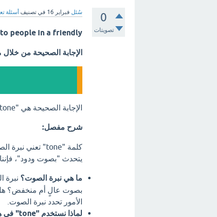
سُئل
فبراير 16
في تصنيف
أسئلة تع
0
تصويتات
s to people in a friendly
الإجابة الصحيحة من خلال 
الإجابة الصحيحة هي "tone" (نبرة الصوت).
شرح مفصل:
كلمة "tone" تعني
يتحدث "بصوت ودود"، فإننا 
ما هي نبرة الصوت؟
نبرة ال
بصوت عالٍ أم منخفض؟ هل ن
الأمور تحدد نبرة الصوت.
لماذا نستخدم "tone" في هذه الجملة؟