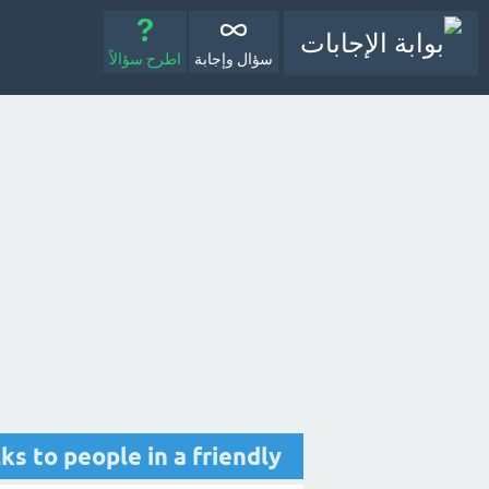
سؤال وإجابة
اطرح سؤالاً
ays talks to people in a friendly