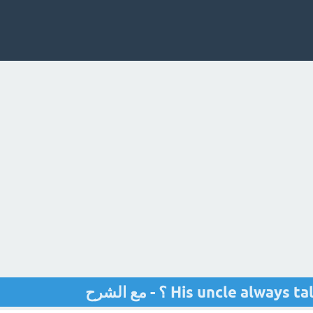
His uncle alw ؟ - مع الشرح