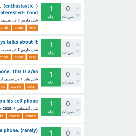
 (enthusiastic -
1
0
iasm - interested- fond
تصويتات
إجابة
مارس 5
سُئل
في تصنيف
tennis
about
very
lways talks about it
1
0
مارس 5
سُئل
في تصنيف
تصويتات
إجابة
tennis
about
very
lephone. This is a/an
1
0
يناير 1
سُئل
في تصنيف
أسئ
تصويتات
إجابة
alks
always
sister
ks) on his cell phone
1
0
أغسطس 4، 2025
سُئل
ف
تصويتات
إجابة
lks
doesnt
ahmad
 on the phone. (rarely
1
0