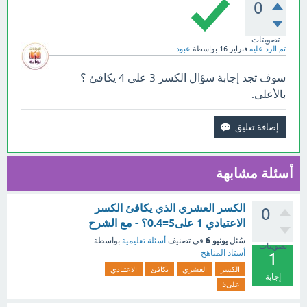
0
تصويتات
تم الرد عليه
فبراير 16
بواسطة
عبود
سوف تجد إجابة سؤال الكسر 3 على 4 يكافئ ؟
بالأعلى.
أسئلة مشابهة
الكسر العشري الذي يكافئ الكسر
0
الاعتيادي 1 على‫5‏=0.4‬؟ - مع الشرح
يونيو 6
سُئل
في تصنيف
أسئلة تعليمية
بواسطة
تصويتات
أستاذ المناهج
1
الكسر
العشري
يكافئ
الاعتيادي
إجابة
على‫5